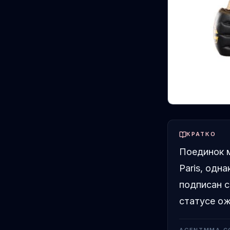
КРАТКО
Поединок м
Paris, одн
подписан с
статусе ож