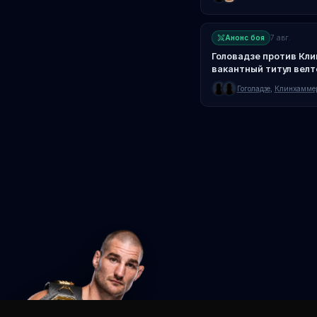
Анонс боя
7 авг.
Головадзе против Кли
вакантный титул велт
96
Гоголадзе
,
Клинхамме