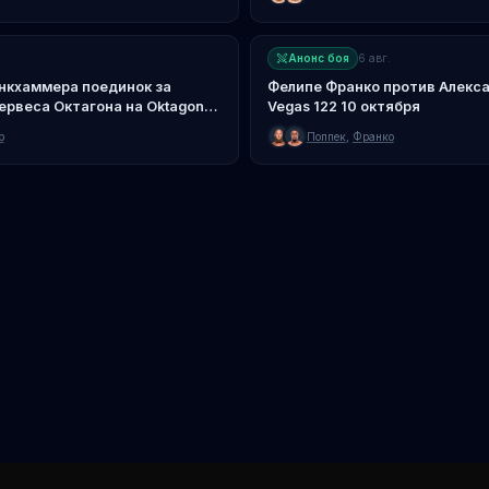
Анонс боя
6 авг.
нкхаммера поединок за
Фелипе Франко против Алекса
ервеса Октагона на Oktagon
Vegas 122 10 октября
р
Поппек
,
Франко