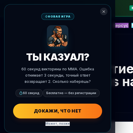
НОВАЯ ИГРА
NEW
Блиц
События
Фэнтези
Версус
ИИ Прогнозы
AgentMMA
К новостям
ТЫ КАЗУАЛ?
Маттие
60 секунд викторины по MMA. Ошибка
отнимает 3 секунды, точный ответ
Dias н
возвращает 2. Сколько наберёшь?
60 секунд
Бесплатно — без регистрации
ДОКАЖИ, ЧТО НЕТ
Может, позже