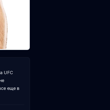
на UFC
не
все еще в