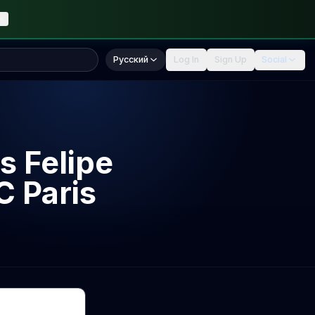
Русский
Log In
Sign Up
Social
 Felipe
C Paris