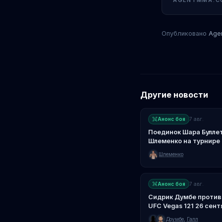
AGENTMMA.C
Опубликовано
Age
Другие новости
Анонс боя
7 авг.
Поединок Шара Булле
Шлеменко на турнире 
Шлеменко
Анонс боя
7 авг.
Сидрик Думбе против 
UFC Vegas 121 26 сен
Доумбе
,
Галл