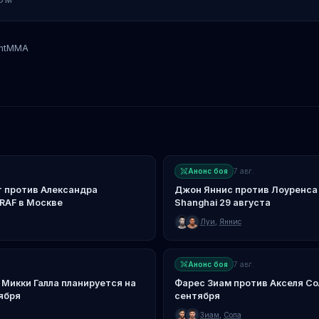
OM
ntMMA
Маттиеу Дуклос
Анонс боя
7 авг.
т против Александра
Джон Яннис против Лоуренса 
RAF в Москве
Shanghai 29 августа
Луи
,
Яннис
Анонс боя
7 авг.
Микки Галла планируется на
Фарес Зиам против Акселя Сол
тября
сентября
Зиам
,
Сола