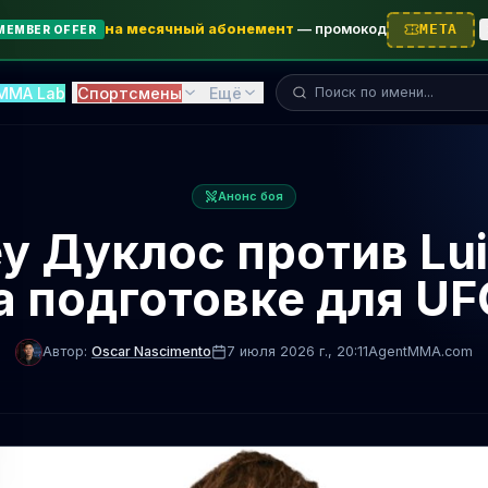
на месячный абонемент
—
промокод
META
MEMBER OFFER
Поиск бойца...
MMA Lab
Спортсмены
Ещё
Анонс боя
у Дуклос против Luis
а подготовке для UF
Автор:
Oscar Nascimento
7 июля 2026 г.
, 20:11
AgentMMA.com