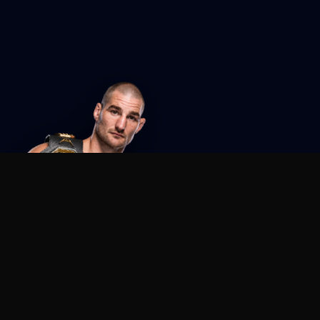
Agent MMA
The Ultimate MMA AI Assistant
© 2026 Agent MMA. All rights reserved.