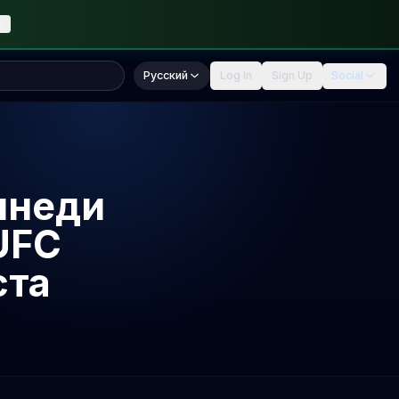
Русский
Log In
Sign Up
Social
ннеди
UFC
ста