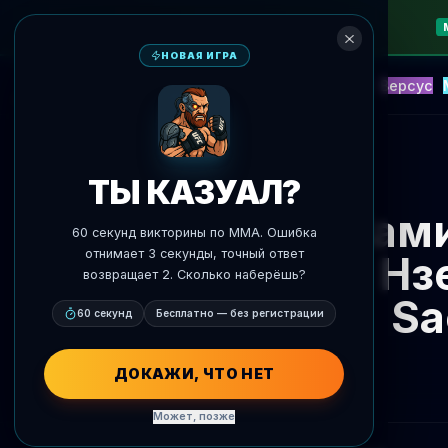
НОВАЯ ИГРА
NEW
Блиц
События
Фэнтези
Версус
ИИ Прогнозы
AgentMMA
К новостям
ТЫ КАЗУАЛ?
Шами
60 секунд викторины по MMA. Ошибка
отнимает 3 секунды, точный ответ
Нз
возвращает 2. Сколько наберёшь?
Sa
60 секунд
Бесплатно — без регистрации
ДОКАЖИ, ЧТО НЕТ
Может, позже