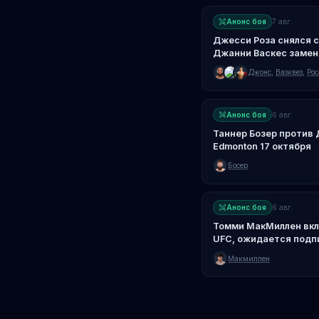
Анонс боя
7 авг.
Джесси Роза снялся с
Джанни Васкес заменя
Майлса Джонса
Джонс
,
Вазквез
,
Рос
Анонс боя
6 авг.
Таннер Бозер против
Edmonton 17 октября
Босер
Анонс боя
6 авг.
Томми МакМиллен вкл
UFC, ожидается подп
Макмиллен