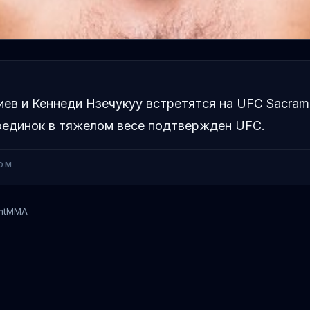
ев и Кеннеди Нзечукуу встретятся на UFC Sacram
оединок в тяжелом весе подтвержден UFC.
OM
ntMMA
Шамил Газиев
Кеннеди Нзечукуу