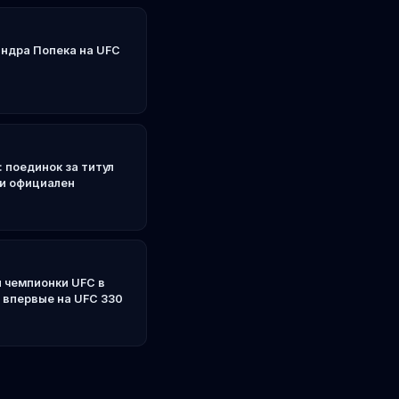
ндра Попека на UFC
 поединок за титул
ки официален
 чемпионки UFC в
 впервые на UFC 330