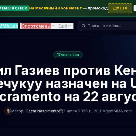
на месячный абонемент
—
промокод
META
MEMBER OFFER
Поиск бойца...
MMA Lab
Спортсмены
Ещё
Анонс боя
л Газиев против Ке
ечукуу назначен на 
cramento на 22 авгу
Автор:
Oscar Nascimento
7 июля 2026 г.
, 20:11
AgentMMA.com