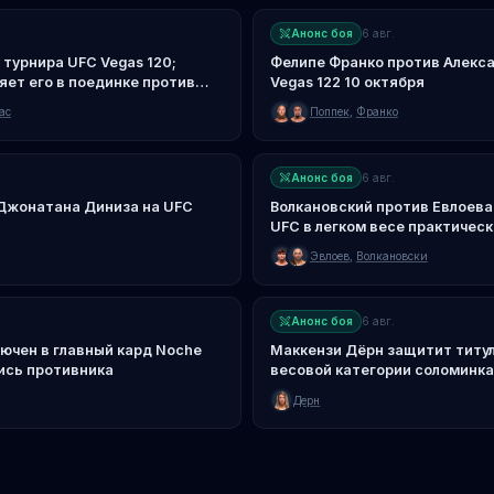
Анонс боя
6 авг.
 турнира UFC Vegas 120;
Фелипе Франко против Алекса
ет его в поединке против
Vegas 122 10 октября
ас
Поппек
,
Франко
Анонс боя
6 авг.
 Джонатана Диниза на UFC
Волкановский против Евлоева:
UFC в легком весе практичес
Эвлоев
,
Волкановски
Анонс боя
6 авг.
ючен в главный кард Noche
Маккензи Дёрн защитит титул
ись противника
весовой категории соломинка
Дерн