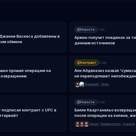
Новости
7 авг.
Джанни Васкеса добавлены в
Арман получит поединок за ти
ном обмене
данным источников
Контракт
6 авг.
ешно прошел операцию на
Али Абделазиз назвал 'сумас
 возвращению
не переподпишет непобежде
Башарата
Башарат
,
Гажа
Новости
6 авг.
) подписал контракт с UFC в
Билли Квартанильо возвращае
лтервейт
после операции на колене, же
Залал
,
Кварантилло
,
Суансон