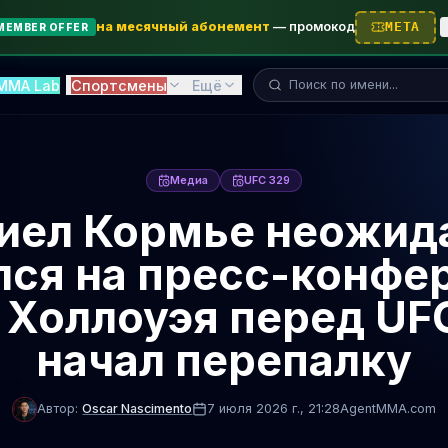
на месячный абонемент
—
промокод
META
MEMBER OFFER
Поиск бойца...
MMA Lab
Спортсмены
Ещё
Медиа
UFC 329
иел Кормье неожид
лся на пресс-конфе
 Холлоуэя перед UFC
начал перепалку
Автор:
Oscar Nascimento
7 июля 2026 г.
, 21:28
AgentMMA.com