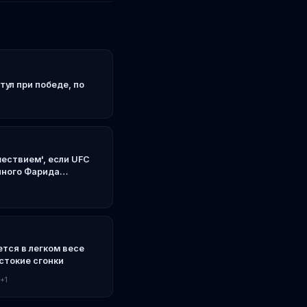
тул при победе, по
шествием', если UFC
нного Фарида
тся в легком весе
стокие сгонки
+1