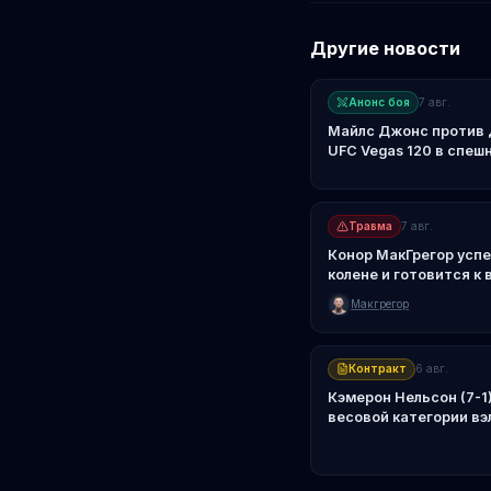
Другие новости
Анонс боя
7 авг.
Майлс Джонс против 
UFC Vegas 120 в спеш
Травма
7 авг.
Конор МакГрегор усп
колене и готовится к
Макгрегор
Контракт
6 авг.
Кэмерон Нельсон (7-1
весовой категории вэ