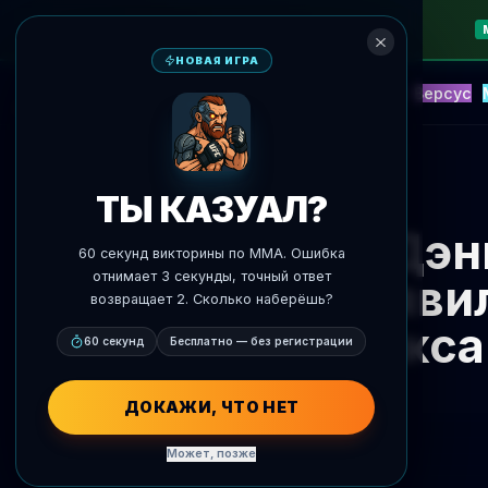
НОВАЯ ИГРА
NEW
Блиц
События
Фэнтези
Версус
ИИ Прогнозы
AgentMMA
К новостям
ТЫ КАЗУАЛ?
Дэн
60 секунд викторины по MMA. Ошибка
отнимает 3 секунды, точный ответ
появи
возвращает 2. Сколько наберёшь?
Макса
60 секунд
Бесплатно — без регистрации
ДОКАЖИ, ЧТО НЕТ
Может, позже