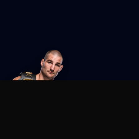
Agent MMA
The Ultimate MMA AI Assistant