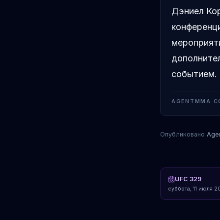
Дэниел Кор
конференци
мероприят
дополнител
событием.
AGENTMMA.C
Опубликовано
Age
UFC 329
суббота, 11 июля 20