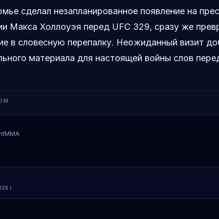
мье сделал незапланированное появление на прес
и Макса Холлоуэя перед UFC 329, сразу же прев
ие в словесную перепалку. Неожиданный визит до
ьного материала для настоящей войны слов пере
OM
ntMMA
Макс Оллоуай
Даниел Кормиер
26 г.