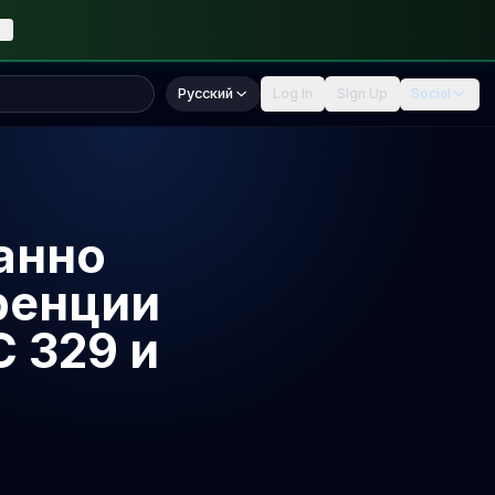
Русский
Log In
Sign Up
Social
анно
ренции
 329 и