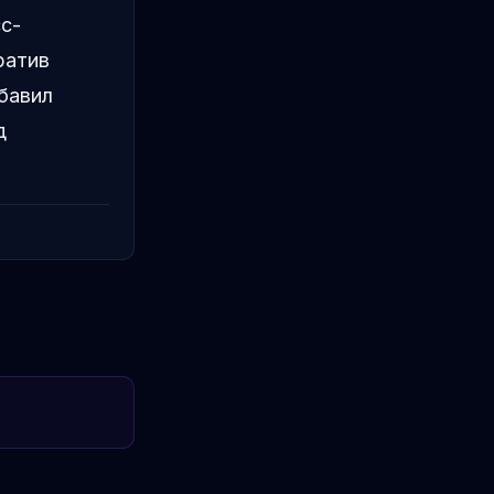
с-
ратив
бавил
д