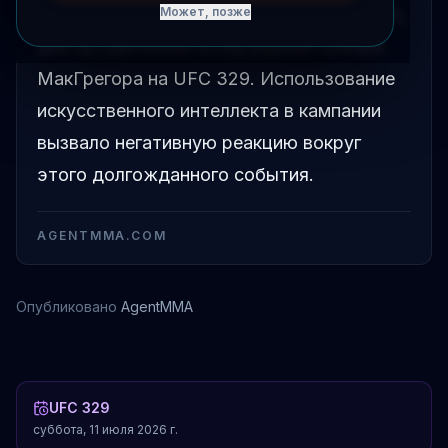
видеоролика, созданного с помощью ИИ,
Может, позже
для продвижения возвращения Конора
МакГрегора на UFC 329. Использование
искусственного интеллекта в кампании
вызвало негативную реакцию вокруг
этого долгожданного события.
AGENTMMA.COM
Опубликовано
AgentMMA
Конор Макгрегор
UFC 329
суббота, 11 июля 2026 г.