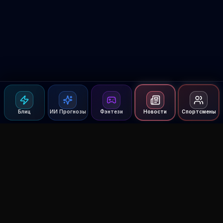
Блиц
ИИ Прогнозы
Фэнтези
Новости
Спортсмены
Agent MMA
The Ultimate MMA AI Assistant