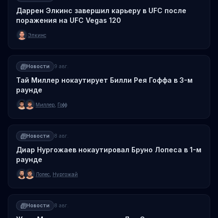
Даррен Элкинс завершил карьеру в UFC после
поражения на UFC Vegas 120
Элкинс
Новости
9 авг.
Тай Миллер нокаутирует Билли Рея Гоффа в 3-м
раунде
Миллер
,
Гофф
Новости
8 авг.
Диар Нургожаев нокаутировал Бруно Лопеса в 1-м
раунде
Лопес
,
Нургожай
Новости
8 авг.