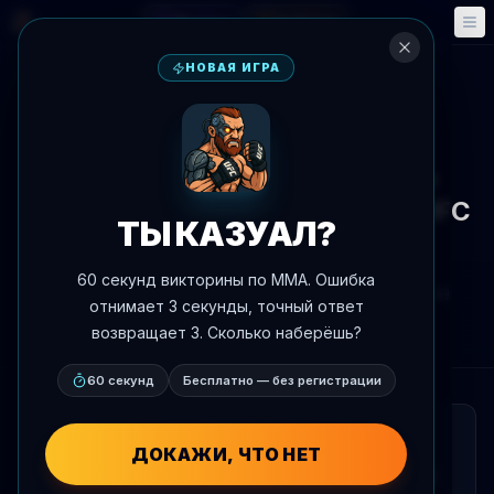
Фэнтези
События
🎮
📅
НОВАЯ ИГРА
К новостям
Новости
UFC 329
UFC критикуют за AI-промо
возвращения МакГрегора на UFC
ТЫ КАЗУАЛ?
329
60 секунд викторины по MMA. Ошибка
Автор:
Oscar Nascimento
7 июля 2026 г.
, 22:49
отнимает 3 секунды, точный ответ
AgentMMA.com
возвращает 3. Сколько наберёшь?
60 секунд
Бесплатно — без регистрации
КРАТКО
ДОКАЖИ, ЧТО НЕТ
UFC получает критику за использование