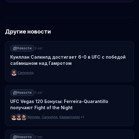
Другие новости
Новости
9 авг.
Куиллан Салкилд достигает 6-0 в UFC с победой
сабмишном над Гамротом
Салкиллд
Новости
9 авг.
UFC Vegas 120 Бонусы: Ferreira-Quarantillo
получают Fight of the Night
Миллер
,
Салкиллд
,
Кварантилло
+1
Новости
9 авг.