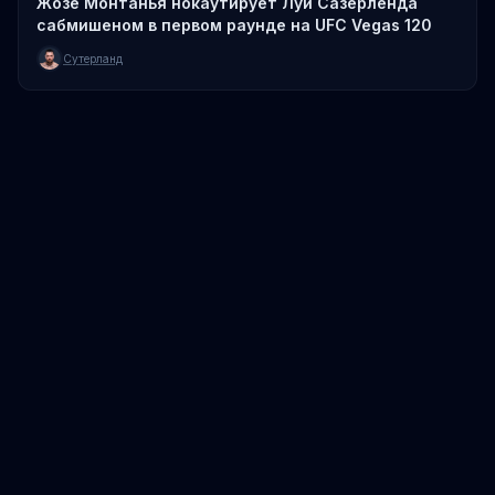
Жозе Монтанья нокаутирует Луи Сазерленда
сабмишеном в первом раунде на UFC Vegas 120
Сутерланд