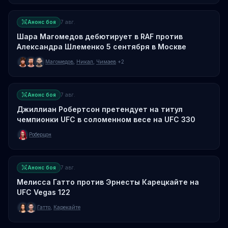
Анонс боя
7 авг.
Шара Магомедов дебютирует в RAF против
Александра Шлеменко 5 сентября в Москве
Магомедов
,
Никал
,
Чимаев
+2
Анонс боя
7 авг.
Джиллиан Робертсон претендует на титул
чемпионки UFC в соломенном весе на UFC 330
Роберцон
Анонс боя
7 авг.
Мелисса Гатто против Эрнесты Карецкайте на
UFC Vegas 122
Гатто
,
Карекайте