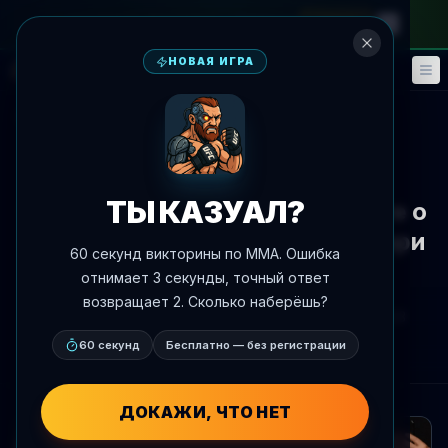
на месячный абонемент
—
промокод
META
НОВАЯ ИГРА
Фэнтези
События
🎮
📅
К новостям
Соцсети
ТЫ КАЗУАЛ?
UFC напомнил Марио Баутисте о
его прошлом поражении от Кори
60 секунд викторины по MMA. Ошибка
Сэндхейджена
отнимает 3 секунды, точный ответ
возвращает 2. Сколько наберёшь?
Автор:
Oscar Nascimento
8 июля 2026 г.
, 15:33
AgentMMA.com
60 секунд
Бесплатно — без регистрации
ДОКАЖИ, ЧТО НЕТ