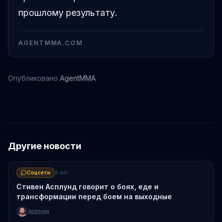
прошлому результату.
AGENTMMA.COM
Опубликовано
AgentMMA
Кори Сэндхаген
Марио Баутиста
Другие новости
Соцсети
6 авг.
Стивен Асплунд говорит о боях, еде и
трансформации перед боем на выходные
Асплунд