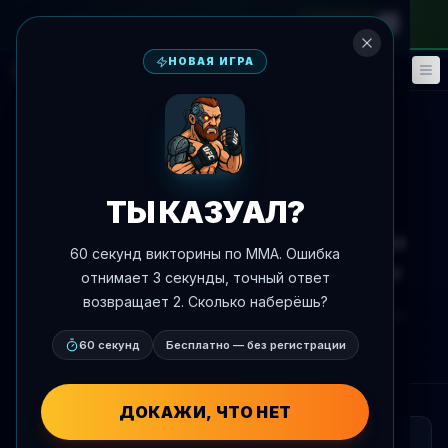
на месячный абонемент
—
промокод
META
НОВАЯ ИГРА
Фэнтези
События
🎮
📅
К новостям
Соцсети
ТЫ КАЗУАЛ?
Макгрегор заявил о своей
невиновности в гражданском
60 секунд викторины по MMA. Ошибка
деле о сексуальном насилии
отнимает 3 секунды, точный ответ
возвращает 2. Сколько наберёшь?
Автор:
Oscar Nascimento
9 июля 2026 г.
, 0:36
AgentMMA.com
60 секунд
Бесплатно — без регистрации
ДОКАЖИ, ЧТО НЕТ
КРАТКО