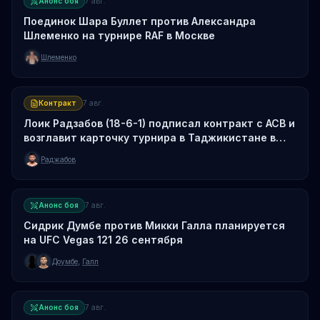
Анонс боя
7 авг.
Поединок Шара Буллет против Александра
Шлеменко на турнире RAF в Москве
Шлеменко
Контракт
7 авг.
Лоик Радзабов (18-6-1) подписал контракт с ACB и
возглавит карточку турнира в Таджикистане в
октябре
Раджабов
Анонс боя
7 авг.
Сидрик Думбе против Микки Галла планируется
на UFC Vegas 121 26 сентября
Доумбе
,
Галл
Анонс боя
7 авг.