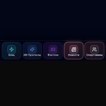
Блиц
ИИ Прогнозы
Фэнтези
Новости
Спортсмены
Agent MMA
The Ultimate MMA AI Assistant