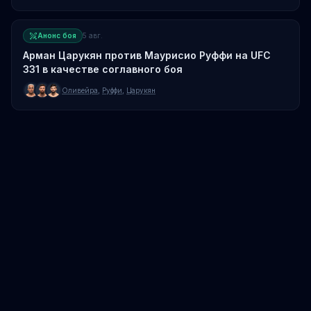
Анонс боя
5 авг.
Арман Царукян против Маурисио Руффи на UFC
331 в качестве соглавного боя
Оливейра
,
Руффи
,
Царукян