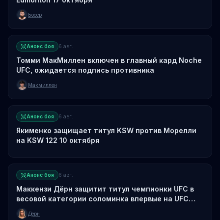
Босер
Анонс боя
6 авг.
Томми МакМиллен включен в главный кард Noche
UFC, ожидается подпись противника
Макмиллен
Анонс боя
6 авг.
Якименко защищает титул KSW против Морелли
на KSW 122 10 октября
Анонс боя
6 авг.
Маккензи Дёрн защитит титул чемпионки UFC в
весовой категории соломинка впервые на UFC
330
Дерн