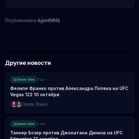
Опубликовано
AgentMMA
Уран Сатибалдиев
Дустин Джакоби
Енрикве да Силва
Другие новости
Анонс боя
6 авг.
Фелипе Франко против Александра Попека на UFC
Vegas 122 10 октября
Поппек
,
Франко
Анонс боя
6 авг.
Таннер Бозер против Джонатана Диниза на UFC
Edmonton 17 октября