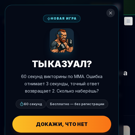
на месячный абонемент
—
промокод
META
НОВАЯ ИГРА
Фэнтези
События
🎮
📅
К новостям
Анонс боя
ТЫ КАЗУАЛ?
Непобежденный Магомед
Саидов встанет против Дастина
60 секунд викторины по MMA. Ошибка
Джейкоби на UFC Abu Dhabi
отнимает 3 секунды, точный ответ
возвращает 2. Сколько наберёшь?
Автор:
Oscar Nascimento
9 июля 2026 г.
, 0:36
AgentMMA.com
60 секунд
Бесплатно — без регистрации
ДОКАЖИ, ЧТО НЕТ