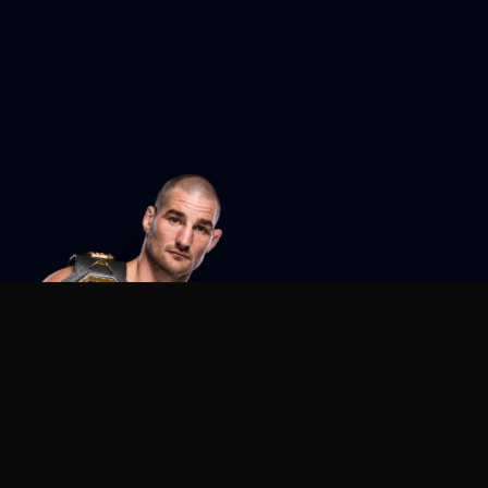
Agent MMA
The Ultimate MMA AI Assistant