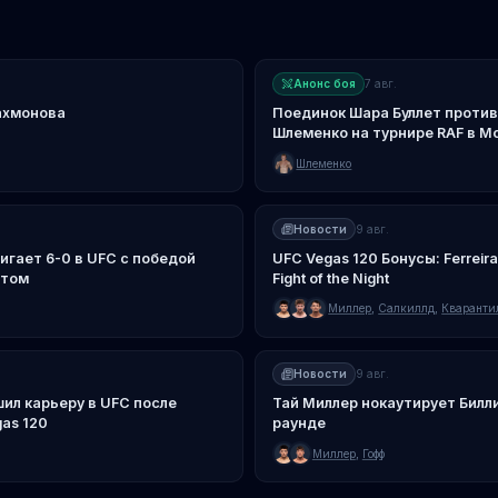
Анонс боя
7 авг.
ахмонова
Поединок Шара Буллет против
Шлеменко на турнире RAF в М
Шлеменко
Новости
9 авг.
игает 6-0 в UFC с победой
UFC Vegas 120 Бонусы: Ferreira
отом
Fight of the Night
Миллер
,
Салкиллд
,
Кваранти
Новости
9 авг.
ил карьеру в UFC после
Тай Миллер нокаутирует Билли
as 120
раунде
Миллер
,
Гофф