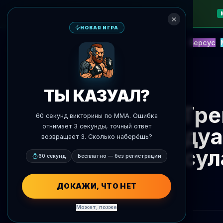
НОВАЯ ИГРА
NEW
Блиц
События
Фэнтези
Версус
ИИ Прогнозы
AgentMMA
К новостям
ТЫ КАЗУАЛ?
Тре
60 секунд викторины по MMA. Ошибка
отнимает 3 секунды, точный ответ
Эдуа
возвращает 3. Сколько наберёшь?
Жасул
60 секунд
Бесплатно — без регистрации
ДОКАЖИ, ЧТО НЕТ
Может, позже