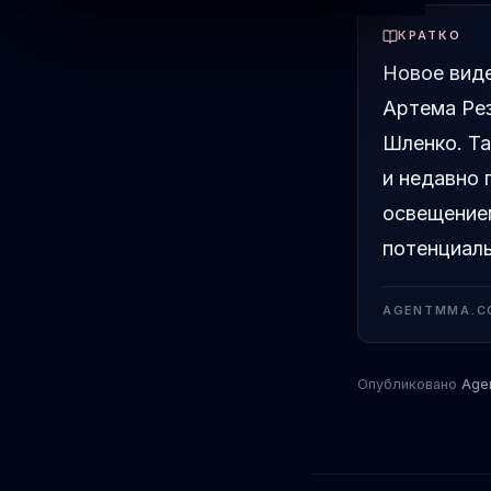
КРАТКО
Новое виде
Артема Ре
Шленко. Т
и недавно 
освещение
потенциал
AGENTMMA.C
Опубликовано
Age