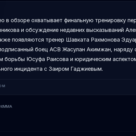
о в обзоре охватывает финальную тренировку пе
зникова и обсуждение недавних высказываний Ал
акже появляются тренер Шавката Рахмонова Эдуа
подписанный боец ACB Жасулан Акимжан, наряду 
м борьбы Юсуфа Раисова и юридическим аспекто
ьного инцидента с Заиром Гаджиевым.
OM
ntMMA
Шавкат Рахмонов
Александер Шлеменко