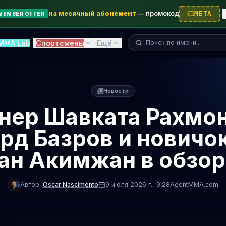
на месячный абонемент
—
промокод
META
MEMBER OFFER
Поиск бойца...
MMA Lab
Спортсмены
Ещё
Новости
нер Шавката Рахмо
рд Базров и новичо
ан Акимжан в обзо
Автор:
Oscar Nascimento
9 июля 2026 г.
, 9:28
AgentMMA.com