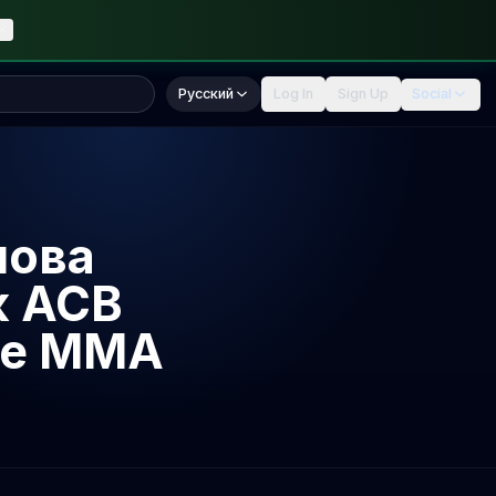
Русский
Log In
Sign Up
Social
нова
к ACB
ре MMA