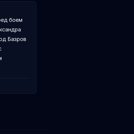
ред боем
ександра
рд Базров
с
м