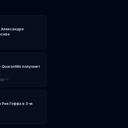
 Александра
оскве
-Quarantillo получают
лло
+1
 Рея Гоффа в 3-м