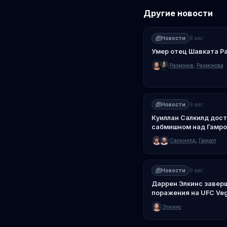
Другие новости
Новости
8 авг.
Умер отец Шавката Р
Рахмонов
,
Рахмонова
Новости
9 авг.
Куиллан Салкилд дост
сабмишном над Гамр
Салкиллд
,
Гамрот
Новости
9 авг.
Даррен Элкинс заверш
поражения на UFC Veg
Элкинс