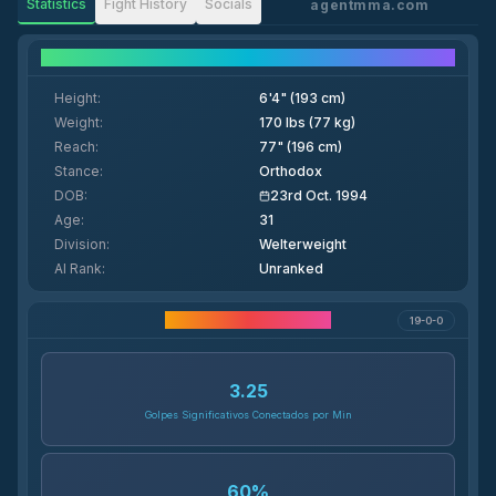
Statistics
Fight History
Socials
agentmma.com
Fighter Details
Height
:
6'4" (193 cm)
Weight
:
170 lbs (77 kg)
Reach
:
77" (196 cm)
Stance
:
Orthodox
DOB
:
23rd Oct. 1994
Age
:
31
Division
:
Welterweight
AI Rank
:
Unranked
Estadísticas de Carrera
19-0-0
3.25
Golpes Significativos Conectados por Min
60
%