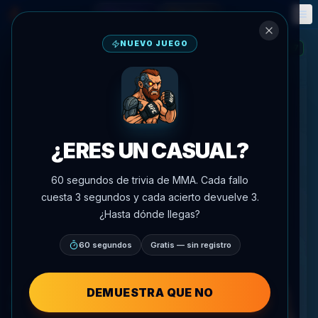
Fantasía
Eventos
🎮
📅
NUEVO JUEGO
7
RACHA
:
¿ERES UN CASUAL?
60 segundos de trivia de MMA. Cada fallo
cuesta 3 segundos y cada acierto devuelve 3.
¿Hasta dónde llegas?
60 segundos
Gratis — sin registro
DEMUESTRA QUE NO