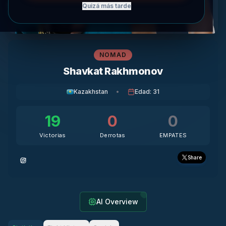
Quizá más tarde
NOMAD
Shavkat Rakhmonov
Kazakhstan
•
Edad
:
31
19
0
0
Victorias
Derrotas
EMPATES
Share
AI Overview