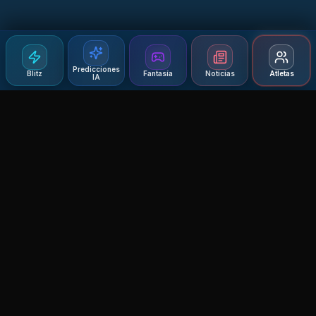
Predicciones
Blitz
Fantasía
Noticias
Atletas
IA
Agent MMA
The Ultimate MMA AI Assistant
© 2026 Agent MMA. All rights reserved.
UFC AI Predictions
Versus
AI Results
MMA Lab
Blitz
UFC Reddit (English)
Glow Up
Terms and Privacy
Contact