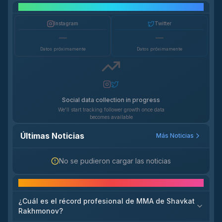
Crecimiento en Redes Sociales
Instagram
Twitter
—
—
Datos próximamente
Datos próximamente
Social data collection in progress
We'll start tracking follower growth once data
becomes available
Últimas Noticias
Más Noticias
No se pudieron cargar las noticias
Preguntas frecuentes
¿Cuál es el récord profesional de MMA de Shavkat
Rakhmonov?