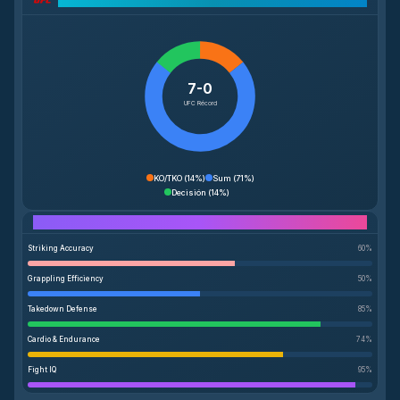
7-0
UFC Récord
KO/TKO
(
14%
)
Sum
(
71%
)
Decisión
(
14%
)
Performance Breakdown
Striking Accuracy
60
%
Grappling Efficiency
50
%
Takedown Defense
85
%
Cardio & Endurance
74
%
Fight IQ
95
%