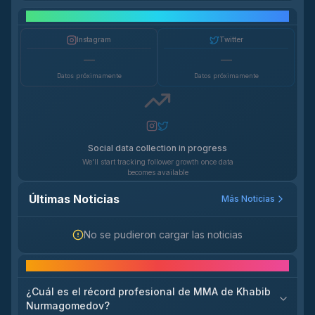
Crecimiento en Redes Sociales
Instagram
Twitter
—
—
Datos próximamente
Datos próximamente
Social data collection in progress
We'll start tracking follower growth once data
becomes available
Últimas Noticias
Más Noticias
No se pudieron cargar las noticias
Preguntas frecuentes
¿Cuál es el récord profesional de MMA de Khabib
Nurmagomedov?