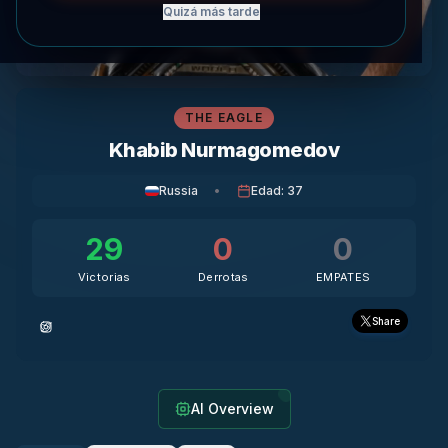
Quizá más tarde
THE EAGLE
Khabib Nurmagomedov
Russia
•
Edad
:
37
29
0
0
Victorias
Derrotas
EMPATES
Share
AI Overview