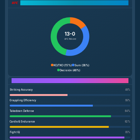
Desglose del Récord UFC
13-0
UFC Récord
KO/TKO
(
15%
)
Sum
(
38%
)
Decisión
(
46%
)
Performance Breakdown
Striking Accuracy
48
%
Grappling Efficiency
69
%
Takedown Defense
84
%
Cardio & Endurance
82
%
Fight IQ
95
%