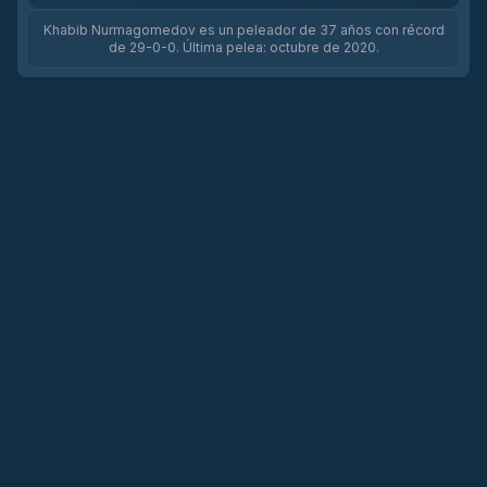
Khabib Nurmagomedov es un peleador de 37 años con récord
de 29-0-0. Última pelea: octubre de 2020.