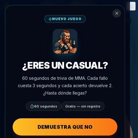
Fantasía
Eventos
🎮
📅
NUEVO JUEGO
13
RACHA
:
¿ERES UN CASUAL?
60 segundos de trivia de MMA. Cada fallo
cuesta 3 segundos y cada acierto devuelve 2.
¿Hasta dónde llegas?
60 segundos
Gratis — sin registro
DEMUESTRA QUE NO