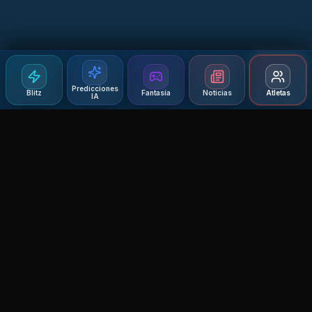
Predicciones
Blitz
Fantasía
Noticias
Atletas
IA
Agent MMA
The Ultimate MMA AI Assistant
© 2026 Agent MMA. All rights reserved.
UFC AI Predictions
Versus
AI Results
MMA Lab
Blitz
UFC Reddit (English)
Glow Up
Terms and Privacy
Contact