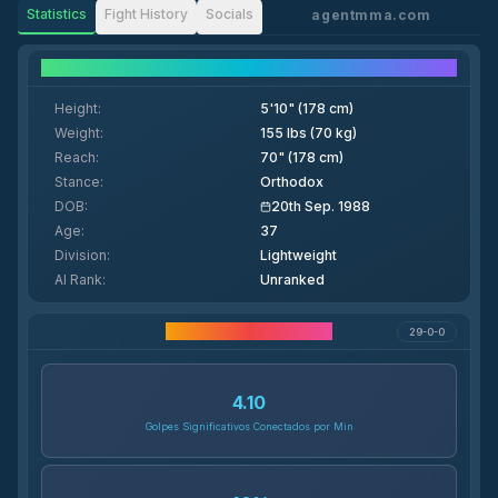
Statistics
Fight History
Socials
agentmma.com
Fighter Details
Height
:
5'10" (178 cm)
Weight
:
155 lbs (70 kg)
Reach
:
70" (178 cm)
Stance
:
Orthodox
DOB
:
20th Sep. 1988
Age
:
37
Division
:
Lightweight
AI Rank
:
Unranked
Estadísticas de Carrera
29-0-0
4.10
Golpes Significativos Conectados por Min