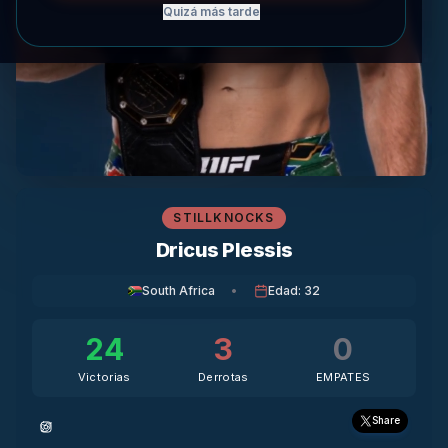
Quizá más tarde
STILLKNOCKS
Dricus Plessis
South Africa
•
Edad
:
32
24
3
0
Victorias
Derrotas
EMPATES
Share