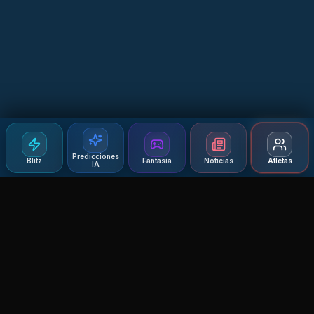
Predicciones
Blitz
Fantasía
Noticias
Atletas
IA
Agent MMA
The Ultimate MMA AI Assistant