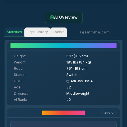
AI Overview
Statistics
Fight History
Socials
agentmma.com
Fighter Details
Height
:
6'1" (185 cm)
Weight
:
185 lbs (84 kg)
Reach
:
76" (193 cm)
Stance
:
Switch
DOB
:
14th Jan. 1994
Age
:
32
Division
:
Middleweight
AI Rank
:
#2
Estadísticas de Carrera
24-3-0