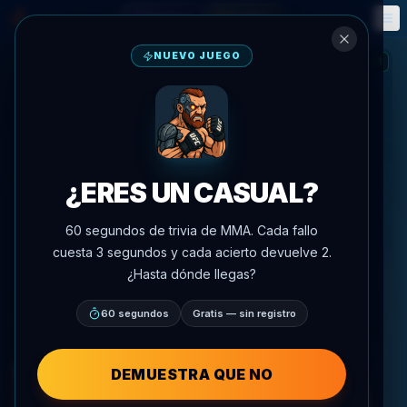
Fantasía
Eventos
🎮
📅
NUEVO JUEGO
1
RACHA
:
¿ERES UN CASUAL?
60 segundos de trivia de MMA. Cada fallo
cuesta 3 segundos y cada acierto devuelve 2.
¿Hasta dónde llegas?
60 segundos
Gratis — sin registro
DEMUESTRA QUE NO