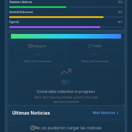
Takedown Defense
50
%
Cardio & Endurance
83
%
Fight IQ
80
%
Crecimiento en Redes Sociales
Instagram
Twitter
—
—
Datos próximamente
Datos próximamente
Social data collection in progress
We'll start tracking follower growth once data
becomes available
Últimas Noticias
Más Noticias
No se pudieron cargar las noticias