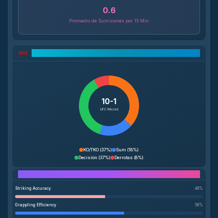
0.6
Promedio de Sumisiones por 15 Min
Desglose del Récord UFC
10-1
UFC Récord
KO/TKO
(
37%
)
Sum
(
18%
)
Decisión
(
37%
)
Derrotas
(
8%
)
Performance Breakdown
Striking Accuracy
48
%
Grappling Efficiency
58
%