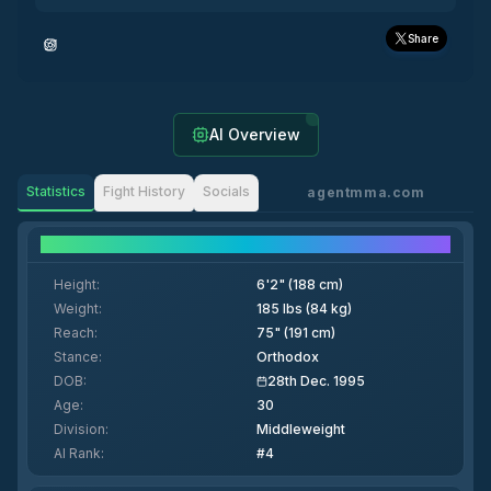
Share
AI Overview
Statistics
Fight History
Socials
agentmma.com
Fighter Details
Height
:
6'2" (188 cm)
Weight
:
185 lbs (84 kg)
Reach
:
75" (191 cm)
Stance
:
Orthodox
DOB
:
28th Dec. 1995
Age
:
30
Division
:
Middleweight
AI Rank
:
#4