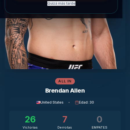
Quizá más tarde
ALL IN
Brendan Allen
United States
•
Edad
:
30
26
7
0
Victorias
Derrotas
EMPATES