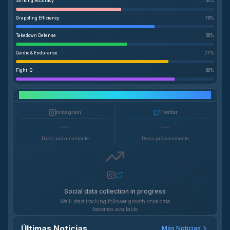
Striking Accuracy
53
%
Grappling Efficiency
70
%
Takedown Defense
56
%
Cardio & Endurance
77
%
Fight IQ
80
%
Crecimiento en Redes Sociales
Instagram
Twitter
—
—
Datos próximamente
Datos próximamente
Social data collection in progress
We'll start tracking follower growth once data
becomes available
Últimas Noticias
Más Noticias