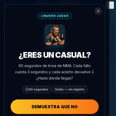
Fantasía
Eventos
🎮
📅
NUEVO JUEGO
3
RACHA
:
¿ERES UN CASUAL?
60 segundos de trivia de MMA. Cada fallo
cuesta 3 segundos y cada acierto devuelve 2.
¿Hasta dónde llegas?
60 segundos
Gratis — sin registro
DEMUESTRA QUE NO