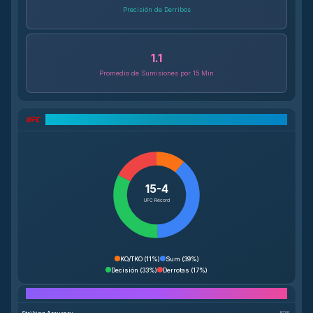
Precisión de Derribos
1.1
Promedio de Sumisiones por 15 Min
Desglose del Récord UFC
15-4
UFC Récord
KO/TKO
(
11%
)
Sum
(
39%
)
Decisión
(
33%
)
Derrotas
(
17%
)
Performance Breakdown