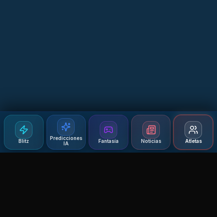
Predicciones
Blitz
Fantasía
Noticias
Atletas
IA
Agent MMA
The Ultimate MMA AI Assistant