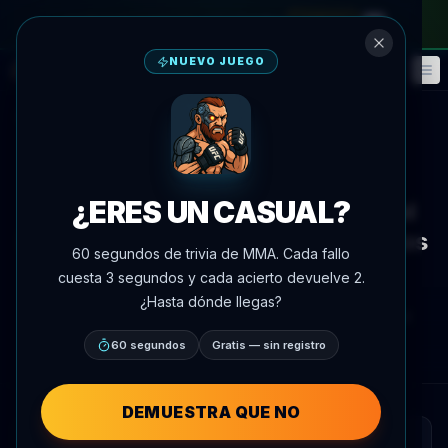
en el pase mensual
—
usa el código
META
NUEVO JUEGO
Fantasía
Eventos
🎮
📅
Volver a noticias
Entrevista
¿ERES UN CASUAL?
Volkov discute la importancia del
Día de la Victoria y criar a los niños
60 segundos de trivia de MMA. Cada fallo
pacíficamente
cuesta 3 segundos y cada acierto devuelve 2.
¿Hasta dónde llegas?
Por
Oscar Nascimento
9 de mayo de 2026
, 17:34
AgentMMA.com
60 segundos
Gratis — sin registro
DEMUESTRA QUE NO
RESUMEN RÁPIDO