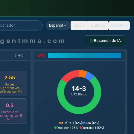
Español
Log In
Sign Up
Social
agentmma.com
Resumen de IA
Desglose del Récord UFC
21-5-0
2.55
Golpes
14-3
Significativos
sorbidos por Min
UFC Récord
0.3
Promedio de
misiones por 15
Min
KO/TKO
(
6%
)
Sum
(
6%
)
Decisión
(
73%
)
Derrotas
(
15%
)