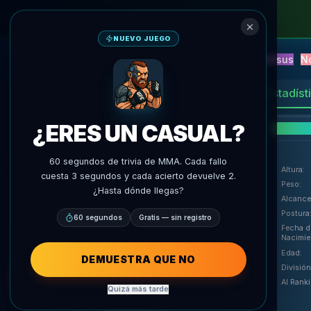
NUEVO JUEGO
NEW
Blitz
Eventos
Fantasía
Versus
N
Predicciones IA
AgentMMA
Estadíst
¿ERES UN CASUAL?
Deta
60 segundos de trivia de MMA. Cada fallo
Altura
:
cuesta 3 segundos y cada acierto devuelve 2.
Peso
:
¿Hasta dónde llegas?
Alcance
Postura
60 segundos
Gratis — sin registro
Fecha d
Nacimie
Edad
:
agentmma.com
DEMUESTRA QUE NO
División
AI Rank
Quizá más tarde