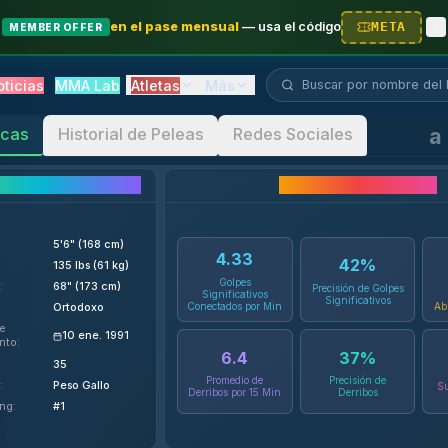
en el pase mensual
—
usa el código
META
MEMBER OFFER
Buscar luchador...
oticias
MMA Lab
Atletas
Más
icas
Historial de Peleas
Redes Sociales
lles del Luchador
Estadísticas de Carrera
5'6" (168 cm)
4.33
42
%
135 lbs (61 kg)
Golpes
:
68" (173 cm)
Precisión de Golpes
Significativos
Significativos
Conectados por Min
Ab
:
Ortodoxo
e
10 ene. 1991
nto
:
6.4
37
%
35
Promedio de
Precisión de
:
Peso Gallo
Su
Derribos por 15 Min
Derribos
ing
:
#1