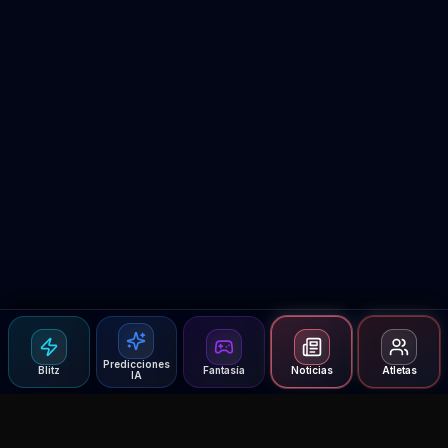
Predicciones
Blitz
Fantasía
Noticias
Atletas
IA