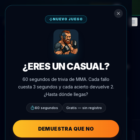
en el pase mensual
—
usa el código
META
NUEVO JUEGO
Fantasía
Eventos
🎮
📅
Volver a noticias
Medios
UFC 328
¿ERES UN CASUAL?
El análisis examina la defensa de
derribos de Strickland contra
60 segundos de trivia de MMA. Cada fallo
Chimaev
cuesta 3 segundos y cada acierto devuelve 2.
¿Hasta dónde llegas?
Por
Oscar Nascimento
9 de mayo de 2026
, 17:46
AgentMMA.com
60 segundos
Gratis — sin registro
DEMUESTRA QUE NO
RESUMEN RÁPIDO