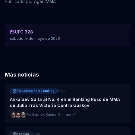
Publicado por
AgentMMA
Sean Strickland
Luke Rockhold
Dricus Du Plessis
Jorge Masvidal
UFC 328
sábado, 9 de mayo de 2026
Más noticias
Actualización de ranking
5 ago
Ankalaev Salta al No. 4 en el Ranking Ruso de MMA
de Julio Tras Victoria Contra Guskov
Makhachev
,
Kuniev
,
Chimaev
+4
Noticias
6 ago