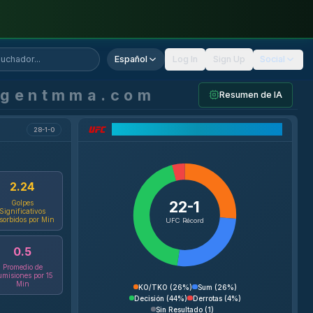
Español
Log In
Sign Up
Social
agentmma.com
Resumen de IA
Desglose del Récord UFC
28-1-0
2.24
22-1
Golpes
Significativos
sorbidos por Min
UFC Récord
0.5
Promedio de
misiones por 15
Min
KO/TKO
(
26%
)
Sum
(
26%
)
Decisión
(
44%
)
Derrotas
(
4%
)
Sin Resultado
(
1
)