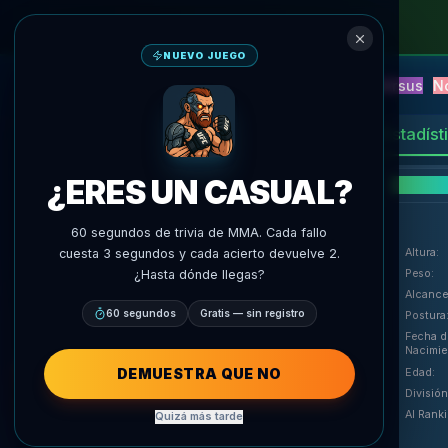
NUEVO JUEGO
NEW
Blitz
Eventos
Fantasía
Versus
N
Predicciones IA
AgentMMA
Estadíst
6
RACHA
:
¿ERES UN CASUAL?
Deta
60 segundos de trivia de MMA. Cada fallo
Altura
:
cuesta 3 segundos y cada acierto devuelve 2.
Peso
:
¿Hasta dónde llegas?
Alcance
60 segundos
Gratis — sin registro
Postura
Fecha d
Nacimie
DEMUESTRA QUE NO
Edad
:
División
AI Rank
Quizá más tarde