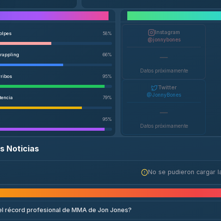
Desglose del Rendimiento
Instagram
Golpes
58
%
@jonnybones
Grappling
66
%
—
Datos próximamente
rribos
95
%
Twitter
@JonnyBones
tencia
79
%
—
95
%
Datos próximamente
s Noticias
No se pudieron cargar la
Preguntas frecuen
el récord profesional de MMA de Jon Jones?