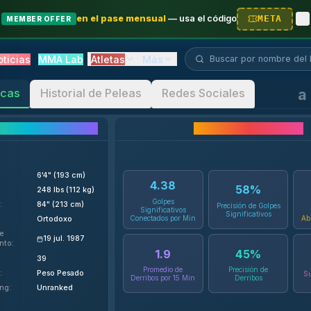
en el pase mensual
—
usa el código
META
MEMBER OFFER
Buscar luchador...
oticias
MMA Lab
Atletas
Más
icas
Historial de Peleas
Redes Sociales
lles del Luchador
Estadísticas de Carrera
6'4" (193 cm)
4.38
58
%
248 lbs (112 kg)
Golpes
:
84" (213 cm)
Precisión de Golpes
Significativos
Significativos
Conectados por Min
Ab
:
Ortodoxo
e
19 jul. 1987
nto
:
1.9
45
%
39
Promedio de
Precisión de
:
Peso Pesado
Su
Derribos por 15 Min
Derribos
ing
:
Unranked