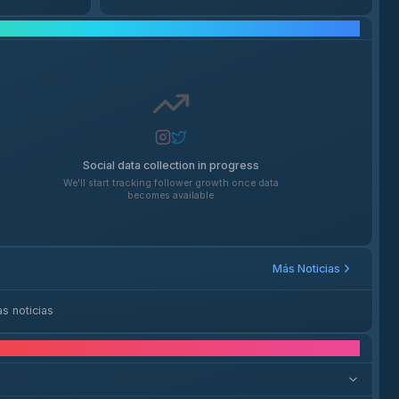
Crecimiento en Redes Sociales
Social data collection in progress
We'll start tracking follower growth once data
becomes available
Más Noticias
s noticias
tes