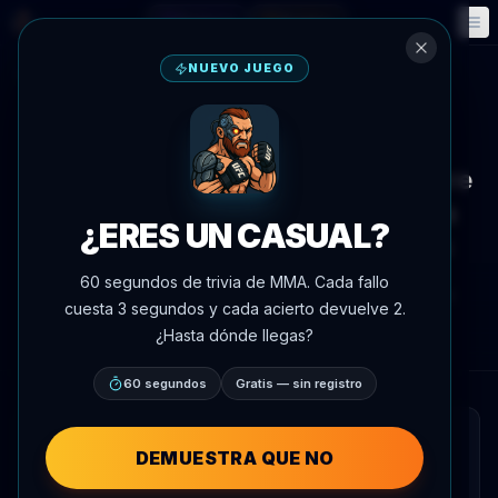
Fantasía
Eventos
🎮
📅
NUEVO JUEGO
Volver a noticias
Entrevista
Alexander Volkov reflexiona sobre
el Día de la Victoria, educando a
¿ERES UN CASUAL?
sus hijos con valores pacifistas
60 segundos de trivia de MMA. Cada fallo
Por
Oscar Nascimento
9 de mayo de 2026
, 18:13
cuesta 3 segundos y cada acierto devuelve 2.
Actualizado
3 de julio de 2026
AgentMMA.com
¿Hasta dónde llegas?
60 segundos
Gratis — sin registro
RESUMEN RÁPIDO
DEMUESTRA QUE NO
Alexander Volkov compartió sus reflexiones