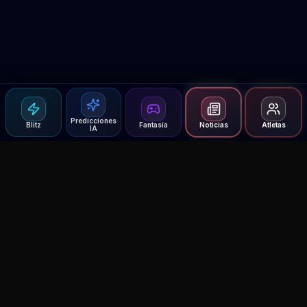
Predicciones
Blitz
Fantasía
Noticias
Atletas
IA
Agent MMA
The Ultimate MMA AI Assistant
© 2026 Agent MMA. All rights reserved.