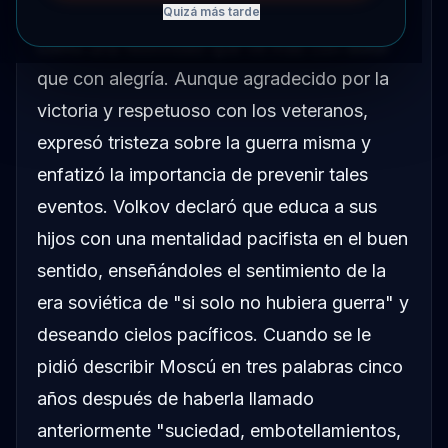
sobre el Día de la Victoria, describiéndolo
Quizá más tarde
como una festividad que ve más con dolor
que con alegría. Aunque agradecido por la
victoria y respetuoso con los veteranos,
expresó tristeza sobre la guerra misma y
enfatizó la importancia de prevenir tales
eventos. Volkov declaró que educa a sus
hijos con una mentalidad pacifista en el buen
sentido, enseñándoles el sentimiento de la
era soviética de "si solo no hubiera guerra" y
deseando cielos pacíficos. Cuando se le
pidió describir Moscú en tres palabras cinco
años después de haberla llamado
anteriormente "suciedad, embotellamientos,