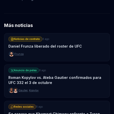
Más noticias
Noticias de contrato
8 ago
Daniel Frunza liberado del roster de UFC
Frunza
Anuncio de pelea
8 ago
Roman Kopylov vs. Ateba Gautier confirmados para
UFC 332 el 3 de octubre
Gautier
,
Kopylov
Redes sociales
8 ago
Se espera que Khamzat Chimaev enfrente a Tyron