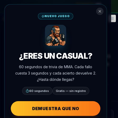
en el pase mensual
—
usa el código
META
NUEVO JUEGO
Fantasía
Eventos
🎮
📅
Volver a noticias
Redes sociales
¿ERES UN CASUAL?
Valentina Shevchenko honra a las
pilotras soviéticas en el Día de la
60 segundos de trivia de MMA. Cada fallo
Victoria
cuesta 3 segundos y cada acierto devuelve 2.
¿Hasta dónde llegas?
Por
Oscar Nascimento
9 de mayo de 2026
, 18:13
AgentMMA.com
60 segundos
Gratis — sin registro
DEMUESTRA QUE NO
RESUMEN RÁPIDO