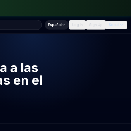
Español
Log In
Sign Up
Social
 a las
s en el