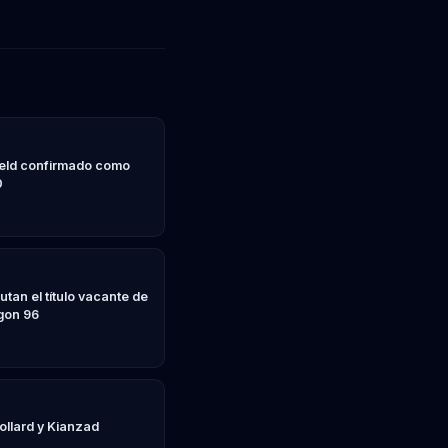
keld confirmado como
0
tan el título vacante de
gon 96
ollard y Kianzad