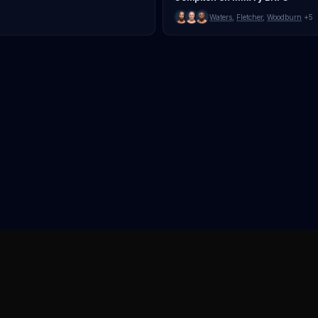
Waters
,
Fletcher
,
Woodburn
+5