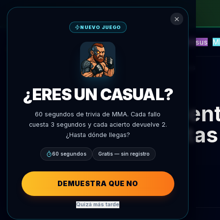
NUEVO JUEGO
NEW
Blitz
Eventos
Fantasía
Versus
M
Predicciones IA
AgentMMA
Volver a noticias
¿ERES UN CASUAL?
Valen
60 segundos de trivia de MMA. Cada fallo
cuesta 3 segundos y cada acierto devuelve 2.
pilota
¿Hasta dónde llegas?
60 segundos
Gratis — sin registro
DEMUESTRA QUE NO
Quizá más tarde