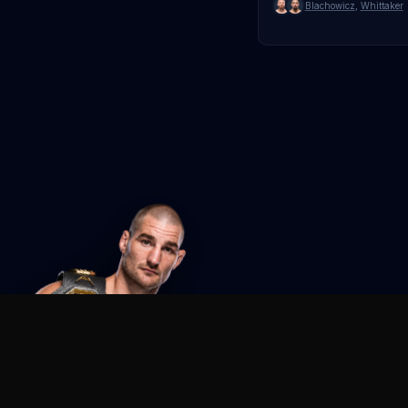
Blachowicz
,
Whittaker
Agent MMA