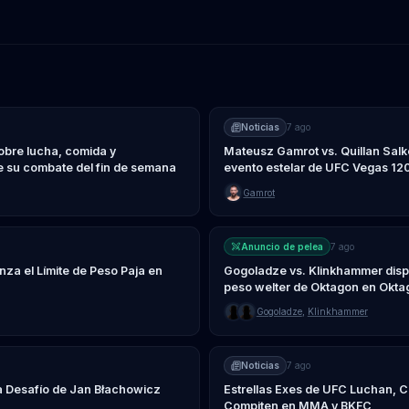
Noticias
7 ago
obre lucha, comida y
Mateusz Gamrot vs. Quillan Sal
e su combate del fin de semana
evento estelar de UFC Vegas 12
Gamrot
Anuncio de pelea
7 ago
a el Límite de Peso Paja en
Gogoladze vs. Klinkhammer dispu
peso welter de Oktagon en Okta
Gogoladze
,
Klinkhammer
Noticias
7 ago
a Desafío de Jan Błachowicz
Estrellas Exes de UFC Luchan, C
Compiten en MMA y BKFC