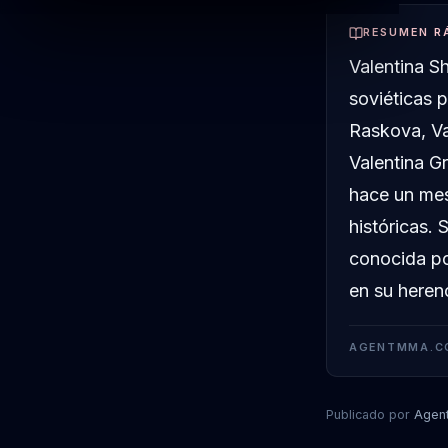
RESUMEN R
Valentina S
soviéticas p
Raskova, Va
Valentina G
hace un mes
históricas
conocida por
en su herenc
AGENTMMA.C
Publicado por
Agen