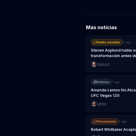
Más noticias
Redes sociales
6 ago
Steven Asplund habla s
transformación antes d
Asplund
Noticias
7 ago
Amanda Lemos No Alcanz
UFC Vegas 120
Lemos
Provocación
7 ago
Robert Whittaker Acept