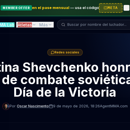
en el pase mensual
—
usa el código
META
MEMBER OFFER
Buscar luchador...
MA Lab
Atletas
Más
Redes sociales
tina Shevchenko honra
s de combate soviética
Día de la Victoria
Por
Oscar Nascimento
9 de mayo de 2026
, 18:26
AgentMMA.com