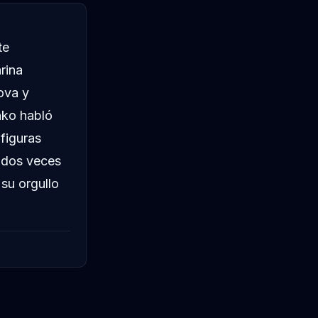
te
rina
ova y
nko habló
figuras
 dos veces
 su orgullo