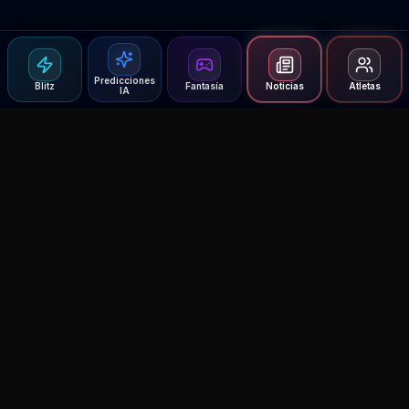
Predicciones
Blitz
Fantasía
Noticias
Atletas
IA
Agent MMA
The Ultimate MMA AI Assistant
© 2026 Agent MMA. All rights reserved.
UFC AI Predictions
Versus
AI Results
MMA Lab
Blitz
UFC Reddit (English)
Glow Up
Terms and Privacy
Contact