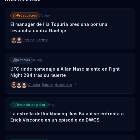
Provocación
10 ago
El manager de Ilia Topuria presiona por una
revancha contra Gaethje
Topuria
,
Gaethje
Noticias
10 ago
UFC rinde homenaje a Allan Nascimiento en Fight
Night 284 tras su muerte
Oliveira
,
Raposo
,
Nascimento
+1
Anuncio de pelea
9 ago
La estrella del kickboxing Ilias Bulaid se enfrenta a
Erick Visconde en un episodio de DWCS