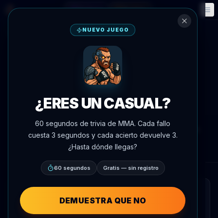
Fantasía
Eventos
🎮
📅
NUEVO JUEGO
Volver a noticias
Entrevista
Volkov en el Día de la Victoria:
'Educando a mis hijos con la
¿ERES UN CASUAL?
mentalidad de no más guerra'
60 segundos de trivia de MMA. Cada fallo
Por
Oscar Nascimento
9 de mayo de 2026
, 18:39
cuesta 3 segundos y cada acierto devuelve 3.
AgentMMA.com
¿Hasta dónde llegas?
60 segundos
Gratis — sin registro
RESUMEN RÁPIDO
DEMUESTRA QUE NO
Alexander Volkov discutió la importancia del