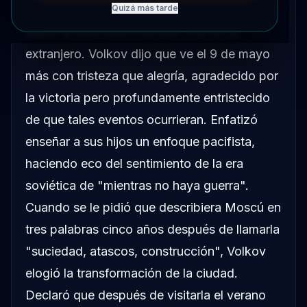
Día de la Victoria y cómo enseña a sus hijos
Quizá más tarde
sobre la festividad mientras vive en el
extranjero. Volkov dijo que ve el 9 de mayo
más con tristeza que alegría, agradecido por
la victoria pero profundamente entristecido
de que tales eventos ocurrieran. Enfatizó
enseñar a sus hijos un enfoque pacifista,
haciendo eco del sentimiento de la era
soviética de "mientras no haya guerra".
Cuando se le pidió que describiera Moscú en
tres palabras cinco años después de llamarla
"suciedad, atascos, construcción", Volkov
elogió la transformación de la ciudad.
Declaró que después de visitarla el verano