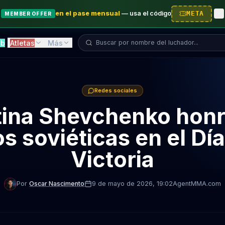
en el pase mensual
—
usa el código
META
MEMBER OFFER
Buscar luchador...
ab
Atletas
Más
Redes sociales
tina Shevchenko honra
os soviéticas en el Día
Victoria
Por
Oscar Nascimento
9 de mayo de 2026
, 19:02
AgentMMA.com