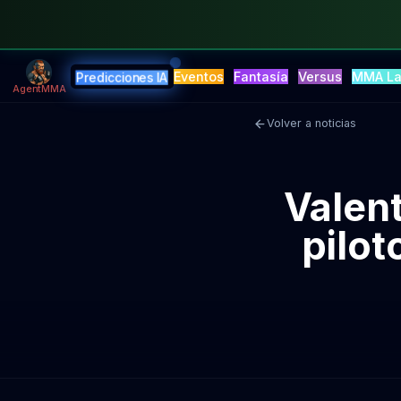
Eventos
Fantasía
Versus
MMA L
Predicciones IA
AgentMMA
Volver a noticias
Valen
pilot