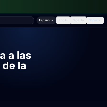
Español
Log In
Sign Up
Social
 a las
 de la