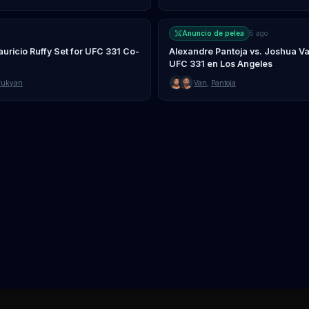
Anuncio de pelea
5 ago
uricio Ruffy Set for UFC 331 Co-
Alexandre Pantoja vs. Joshua Va
UFC 331 en Los Angeles
rukyan
Van
,
Pantoja