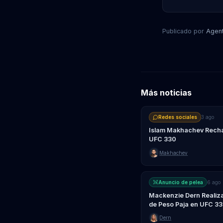
Publicado por
Agen
Más noticias
Redes sociales
3 ago
Islam Makhachev Rechaz
UFC 330
Makhachev
Anuncio de pelea
6 ago
Mackenzie Dern Realizar
de Peso Paja en UFC 3
Dern