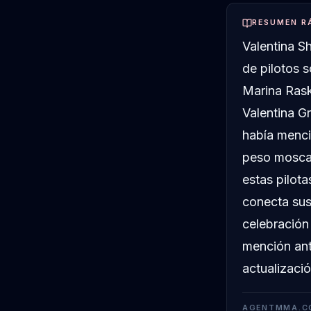
RESUMEN R
Valentina S
de pilotos 
Marina Rask
Valentina G
había menc
peso mosca 
estas pilot
conecta sus
celebración 
mención ant
actualizació
AGENTMMA.C