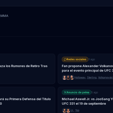
tMMA
Valentina Shevchenko
Redes sociales
3 ago
a los Rumores de Retiro Tras
Fan propone Alexander Volkanov
para el evento principal de UFC 
Holloway
,
Sterling
,
Volkanovski
Anuncio de pelea
5 ago
á su Primera Defensa del Título
Michael Aswell Jr. vs JooSang 
30
UFC 331 el 19 de septiembre
Jr.
,
Yoo