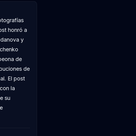
otografías
ost honró a
udanova y
vchenko
peona de
ibuciones de
l. El post
con la
de su
ve