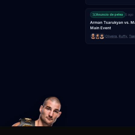
Anuncio de pelea
5 ago
Arman Tsarukyan vs. Ma
Main Event
Oliveira
,
Ruffy
,
Tsa