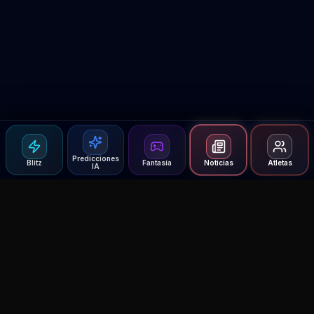
Predicciones
Blitz
Fantasía
Noticias
Atletas
IA
Agent MMA
The Ultimate MMA AI Assistant