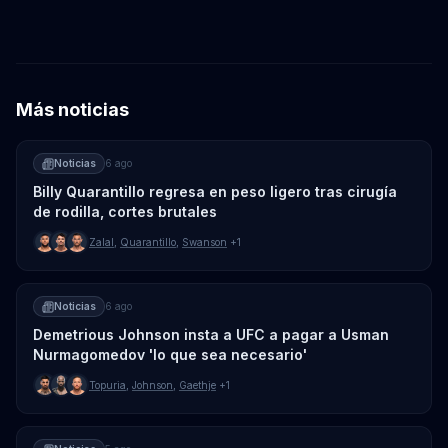
Más noticias
Noticias
6 ago
Billy Quarantillo regresa en peso ligero tras cirugía
de rodilla, cortes brutales
Zalal
,
Quarantillo
,
Swanson
+1
Noticias
6 ago
Demetrious Johnson insta a UFC a pagar a Usman
Nurmagomedov 'lo que sea necesario'
Topuria
,
Johnson
,
Gaethje
+1