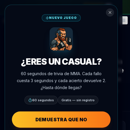
en el pase mensual
—
usa el código
META
NUEVO JUEGO
Fantasía
Eventos
🎮
📅
Volver a noticias
Noticias
¿ERES UN CASUAL?
Muhammad Mokaev se retira de la
cartelera Rousey-Carano del 16 de
60 segundos de trivia de MMA. Cada fallo
mayo debido a problemas de visa
cuesta 3 segundos y cada acierto devuelve 2.
¿Hasta dónde llegas?
Por
Oscar Nascimento
9 de mayo de 2026
, 19:07
AgentMMA.com
60 segundos
Gratis — sin registro
DEMUESTRA QUE NO
RESUMEN RÁPIDO