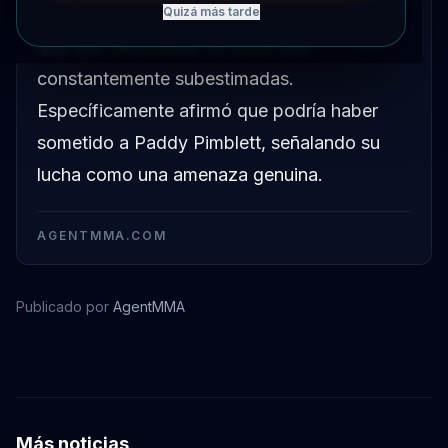
es un peleador unidimensional, afirmando
Quizá más tarde
que sus habilidades de lucha son
constantemente subestimadas.
Específicamente afirmó que podría haber
sometido a Paddy Pimblett, señalando su
lucha como una amenaza genuina.
AGENTMMA.COM
Publicado por
AgentMMA
Paddy Pimblett
Justin Gaethje
Más noticias