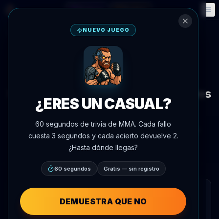
Fantasía
Eventos
🎮
📅
NUEVO JUEGO
Volver a noticias
Entrevista
Gaethje Says He Could Have
Submitted Paddy Pimblett, Believes
¿ERES UN CASUAL?
Wrestling Is Underrated
60 segundos de trivia de MMA. Cada fallo
Por
Oscar Nascimento
4 de junio de 2026
, 16:33
cuesta 3 segundos y cada acierto devuelve 2.
AgentMMA.com
¿Hasta dónde llegas?
60 segundos
Gratis — sin registro
RESUMEN RÁPIDO
DEMUESTRA QUE NO
Justin Gaethje ha rechazado la idea de que