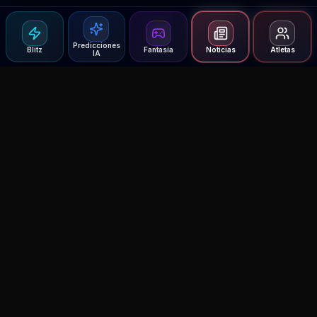
Predicciones
Blitz
Fantasía
Noticias
Atletas
IA
Agent MMA
The Ultimate MMA AI Assistant
© 2026 Agent MMA. All rights reserved.
UFC AI Predictions
Versus
AI Results
MMA Lab
Blitz
UFC Reddit (English)
Glow Up
Terms and Privacy
Contact