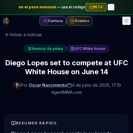
en el pase mensual
—
usa el código
META
Fantasía
Eventos
🎮
📅
Volver a noticias
Anuncio de pelea
UFC White House
Diego Lopes set to compete at UFC
White House on June 14
Por
Oscar Nascimento
4 de junio de 2026
, 17:10
AgentMMA.com
RESUMEN RÁPIDO