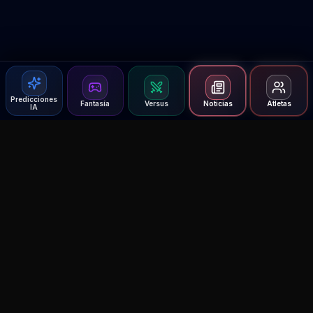
Predicciones
Fantasía
Versus
Noticias
Atletas
IA
Agent MMA
The Ultimate MMA AI Assistant
© 2026 Agent MMA. All rights reserved.