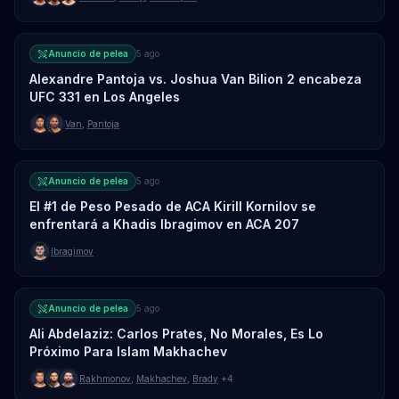
Anuncio de pelea
5 ago
Alexandre Pantoja vs. Joshua Van Bilion 2 encabeza
UFC 331 en Los Angeles
Van
,
Pantoja
Anuncio de pelea
5 ago
El #1 de Peso Pesado de ACA Kirill Kornilov se
enfrentará a Khadis Ibragimov en ACA 207
Ibragimov
Anuncio de pelea
5 ago
Ali Abdelaziz: Carlos Prates, No Morales, Es Lo
Próximo Para Islam Makhachev
Rakhmonov
,
Makhachev
,
Brady
+4