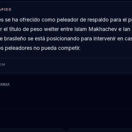
ÁPIDO
es se ha ofrecido como peleador de respaldo para el 
 el título de peso welter entre Islam Makhachev e Ian 
e brasileño se está posicionando para intervenir en c
os peleadores no pueda competir.
OM
tMMA
Islam Makhachev
Carlos Prates