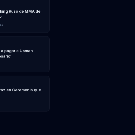
anking Ruso de MMA de
v
+4
C a pagar a Usman
sario'
Paz en Ceremonia que