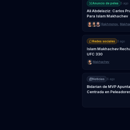
Anuncio de pelea
5 ago
Ali Abdelaziz: Carlos P
Para Islam Makhachev
Rakhmonov
,
Makha
Redes sociales
3 ago
Islam Makhachev Rechaz
UFC 330
Makhachev
Noticias
6 ago
Bidarian de MVP Apunta
Centrada en Peleadore