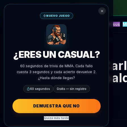
NUEVO JUEGO
NEW
Blitz
Eventos
Fantasía
Versus
M
Predicciones IA
AgentMMA
Volver a noticias
¿ERES UN CASUAL?
Car
60 segundos de trivia de MMA. Cada fallo
cuesta 3 segundos y cada acierto devuelve 2.
respal
¿Hasta dónde llegas?
60 segundos
Gratis — sin registro
DEMUESTRA QUE NO
Quizá más tarde