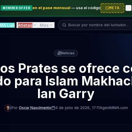
en el pase mensual
—
usa el código
META
MEMBER OFFER
Buscar luchador...
MA Lab
Atletas
Más
Noticias
los Prates se ofrece 
do para Islam Makhac
Ian Garry
Por
Oscar Nascimento
4 de junio de 2026
, 17:11
AgentMMA.com