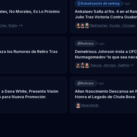
Actualización de ranking
5 ago
rates, No Morales, Es Lo Próximo
Ankalaev Salta al No. 4 en el R
Julio Tras Victoria Contra Gusko
chev
,
Brady
+4
Makhachev
,
Kuniev
,
Chimaev
Noticias
6 ago
a los Rumores de Retiro Tras
Demetrious Johnson insta a UF
Nurmagomedov 'lo que sea nece
Topuria
,
Johnson
,
Gaethje
+1
Noticias
5 ago
 a Dana White, Presenta Visión
Allan Nascimento Descansa en 
s para Nueva Promoción
Honra el Legado de Chute Boxe
Nascimento