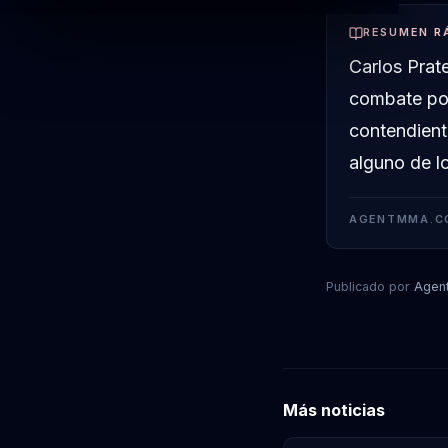
RESUMEN R
Carlos Prat
combate por
contendient
alguno de l
AGENTMMA.C
Publicado por
Agen
Más noticias