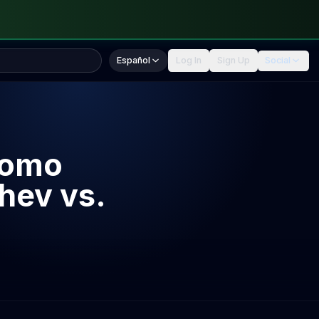
Español
Log In
Sign Up
Social
como
hev vs.