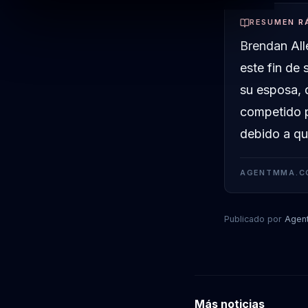
RESUMEN R
Brendan All
este fin de
su esposa, q
competido p
debido a qu
AGENTMMA.C
Publicado por
Agen
Más noticias