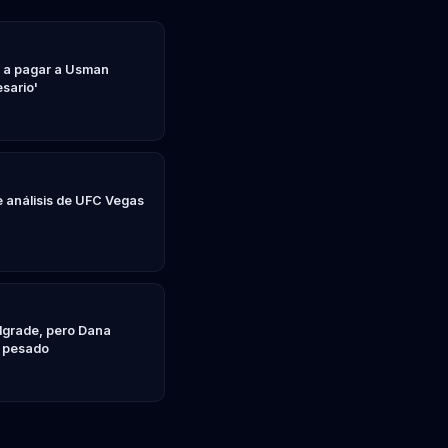
C a pagar a Usman
sario'
de análisis de UFC Vegas
lgrade, pero Dana
o pesado