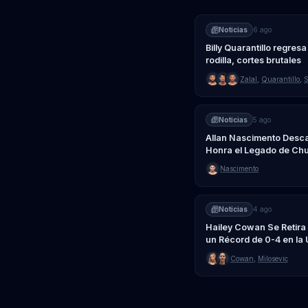
Noticias
6 ago
Billy Quarantillo regresa
rodilla, cortes brutales
Zalal
,
Quarantillo
,
Noticias
5 ago
Allan Nascimento Desc
Honra el Legado de Ch
Nascimento
Noticias
4 ago
Hailey Cowan Se Retir
un Récord de 0-4 en la
Cowan
,
Milosevic