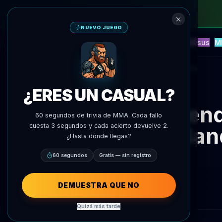
NUEVO JUEGO
NEW
Blitz
Eventos
Fantasía
Versus
M
Predicciones IA
AgentMMA
Volver a noticias
¿ERES UN CASUAL?
Brend
60 segundos de trivia de MMA. Cada fallo
cuesta 3 segundos y cada acierto devuelve 2.
Band
¿Hasta dónde llegas?
60 segundos
Gratis — sin registro
DEMUESTRA QUE NO
Quizá más tarde