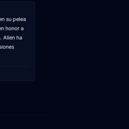
en su pelea
en honor a
. Allen ha
siones