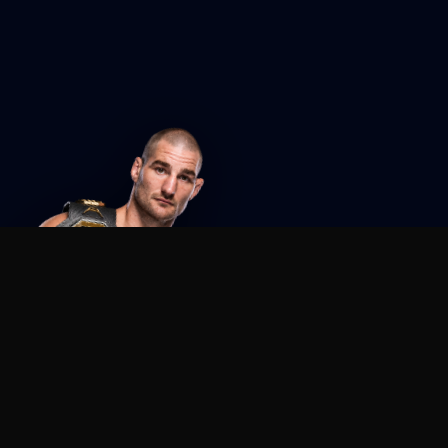
Agent MMA
The Ultimate MMA AI Assistant
© 2026 Agent MMA. All rights reserved.