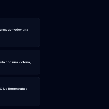
 Nurmagomedov una
A
ulo con una victoria,
FC No Recontrata al