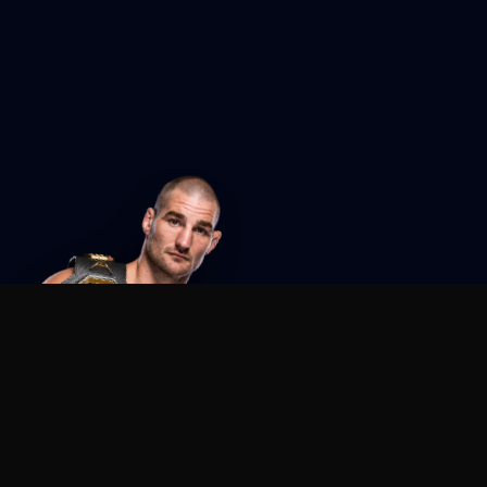
Agent MMA
The Ultimate MMA AI Assistant