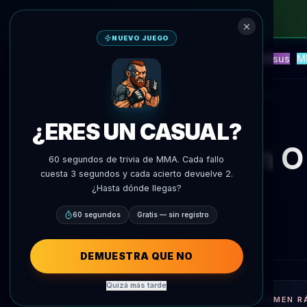
NUEVO JUEGO
NEW
Blitz
Eventos
Fantasía
Versus
M
Predicciones IA
AgentMMA
Volver a noticias
¿ERES UN CASUAL?
Sean O'
60 segundos de trivia de MMA. Cada fallo
cuesta 3 segundos y cada acierto devuelve 2.
¿Hasta dónde llegas?
60 segundos
Gratis — sin registro
DEMUESTRA QUE NO
Quizá más tarde
RESUMEN R