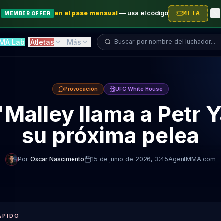
en el pase mensual
—
usa el código
META
MEMBER OFFER
Buscar luchador...
MA Lab
Atletas
Más
Provocación
UFC White House
Malley llama a Petr 
su próxima pelea
Por
Oscar Nascimento
15 de junio de 2026
, 3:45
AgentMMA.com
ÁPIDO