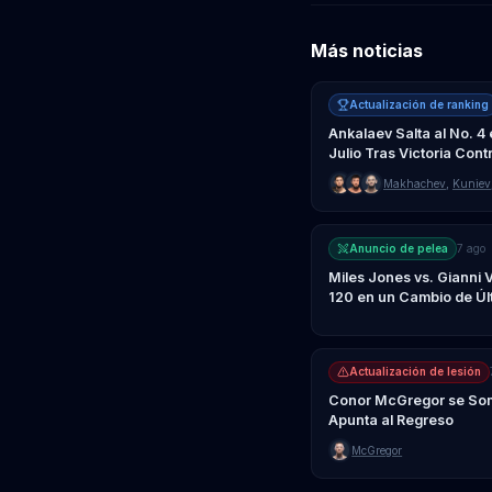
Más noticias
Actualización de ranking
Ankalaev Salta al No. 4
Julio Tras Victoria Con
Makhachev
,
Kuniev
Anuncio de pelea
7 ago
Miles Jones vs. Gianni
120 en un Cambio de Ú
Actualización de lesión
Conor McGregor se Somet
Apunta al Regreso
McGregor