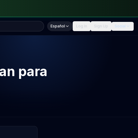
Español
Log In
Sign Up
Social
Yan para