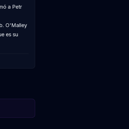
mó a Petr
b. O'Malley
ue es su