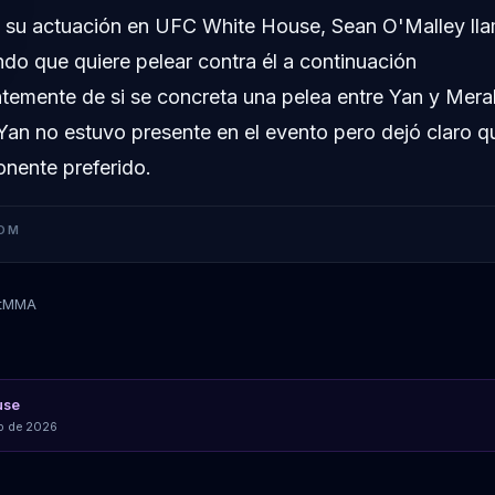
su actuación en UFC White House, Sean O'Malley lla
ndo que quiere pelear contra él a continuación
temente de si se concreta una pelea entre Yan y Mera
Yan no estuvo presente en el evento pero dejó claro q
nente preferido.
OM
tMMA
Sean O'Malley
Merab Dvalishvili
Petr Yan
use
io de 2026