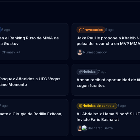
5 ago
Provocación
5 ago
 en el Ranking Ruso de MMA de
Jake Paul le propone a Khabib
tra Guskov
pelea de revancha en MVP MM
,
Chimaev
+4
Nurmagomedov
Noticias
7 ago
 Vasquez Añadidos a UFC Vegas
Arman recibirá oportunidad de tít
ltimo Momento
según fuentes
7 ago
Noticias de contrato
6 ago
e a Cirugía de Rodilla Exitosa,
Ali Abdelaziz Llama "Loco" Si U
Invicto Farid Basharat
Basharat
,
Garza