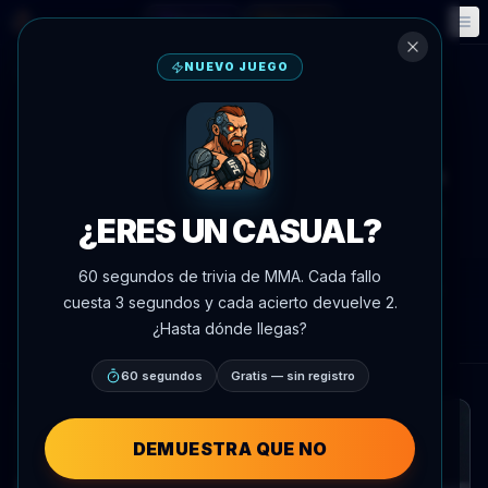
Fantasía
Eventos
🎮
📅
NUEVO JUEGO
Volver a noticias
Redes sociales
Sean Strickland se disculpa con
Dustin Poirier por comentarios
¿ERES UN CASUAL?
posteriores al arresto
60 segundos de trivia de MMA. Cada fallo
Por
Oscar Nascimento
7 de julio de 2026
, 21:28
cuesta 3 segundos y cada acierto devuelve 2.
AgentMMA.com
¿Hasta dónde llegas?
60 segundos
Gratis — sin registro
DEMUESTRA QUE NO