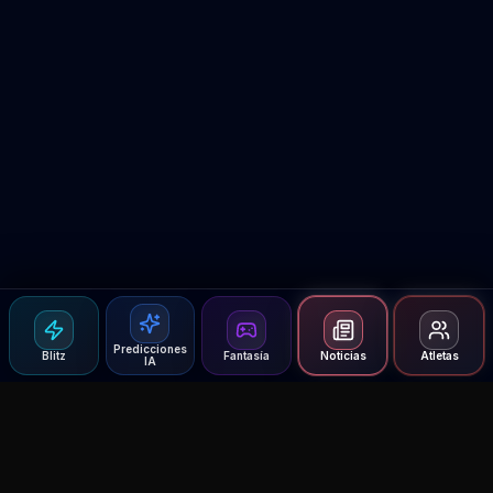
Predicciones
Blitz
Fantasía
Noticias
Atletas
IA
Agent MMA
The Ultimate MMA AI Assistant