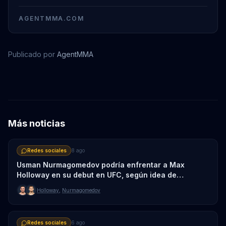
AGENTMMA.COM
Publicado por
AgentMMA
Dustin Poirier
Sean Strickland
Más noticias
Redes sociales
8 ago
Usman Nurmagomedov podría enfrentar a Max
Holloway en su debut en UFC, según idea de
enfrentamientos
Holloway
,
Nurmagomedov
Redes sociales
6 ago