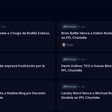
7 ago
Noticias
8 ago
e a Cirugía de Rodilla Exitosa,
Brian Battle Vence a Dalton Rosta
en PFL Charlotte
Rosta
Noticias
8 ago
in expresa frustración por la
Denis Goltsov TKO a Hasan Mez
PFL Charlotte
Noticias
8 ago
a a Robbie Ring por Decisión
Landry Ward Vence a Michael Bo
te
Dividida en PFL Charlotte