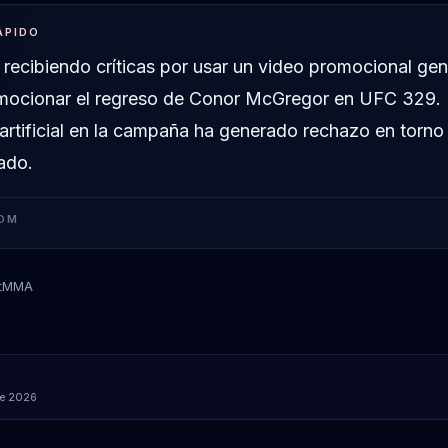
ÁPIDO
 recibiendo críticas por usar un video promocional ge
mocionar el regreso de Conor McGregor en UFC 329. 
 artificial en la campaña ha generado rechazo en torno
ado.
OM
tMMA
Conor McGregor
de 2026