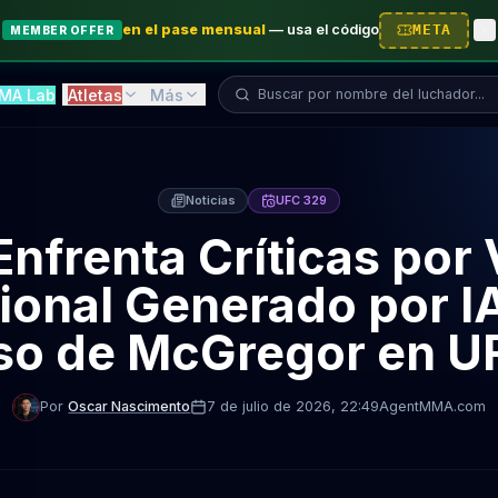
en el pase mensual
—
usa el código
META
MEMBER OFFER
Buscar luchador...
MA Lab
Atletas
Más
Noticias
UFC 329
nfrenta Críticas por
onal Generado por IA
so de McGregor en U
Por
Oscar Nascimento
7 de julio de 2026
, 22:49
AgentMMA.com