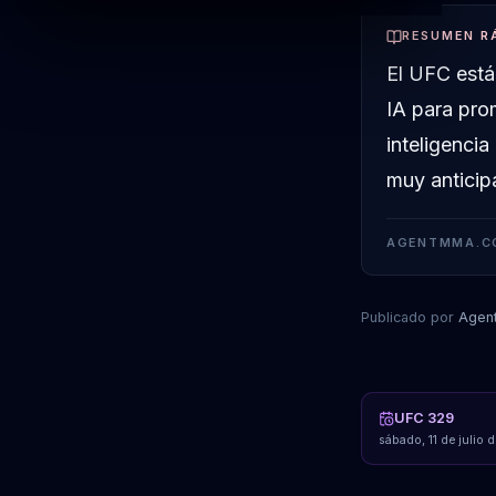
RESUMEN R
El UFC está
IA para pro
inteligencia
muy anticip
AGENTMMA.C
Publicado por
Agen
UFC 329
sábado, 11 de julio 