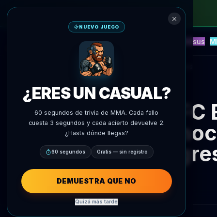
NUEVO JUEGO
NEW
Blitz
Eventos
Fantasía
Versus
M
Predicciones IA
AgentMMA
Volver a noticias
¿ERES UN CASUAL?
UFC E
60 segundos de trivia de MMA. Cada fallo
cuesta 3 segundos y cada acierto devuelve 2.
Promoci
¿Hasta dónde llegas?
Regre
60 segundos
Gratis — sin registro
DEMUESTRA QUE NO
Quizá más tarde