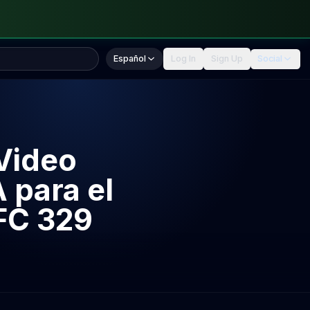
Español
Log In
Sign Up
Social
 Video
 para el
FC 329