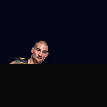
Agent MMA
The Ultimate MMA AI Assistant