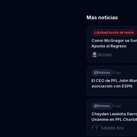
Más noticias
Actualización de lesión
Conor McGregor se Somet
Apunta al Regreso
McGregor
Noticias
8 ago
El CEO de PFL John Mart
asociación con ESPN
Noticias
8 ago
Cheyden Leialoha Derrot
Unánime en PFL Charlot
Leialoha
,
Ring