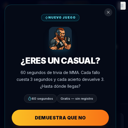
Fantasía
Eventos
🎮
📅
NUEVO JUEGO
Volver a noticias
Redes sociales
UFC 329
McGregor reclama el estatus de
mejor peso pluma de todos los
¿ERES UN CASUAL?
tiempos antes de UFC 329 vs.
Holloway
60 segundos de trivia de MMA. Cada fallo
cuesta 3 segundos y cada acierto devuelve 3.
Por
Oscar Nascimento
8 de julio de 2026
, 13:05
¿Hasta dónde llegas?
AgentMMA.com
60 segundos
Gratis — sin registro
DEMUESTRA QUE NO
RESUMEN RÁPIDO