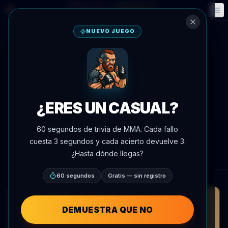
Fantasía
Eventos
🎮
📅
NUEVO JUEGO
Volver a noticias
Redes sociales
Conor McGregor Exhibe
Cinturones de Campeonato
¿ERES UN CASUAL?
Personalizados de la UFC
60 segundos de trivia de MMA. Cada fallo
Por
Oscar Nascimento
8 de julio de 2026
, 14:03
cuesta 3 segundos y cada acierto devuelve 3.
AgentMMA.com
¿Hasta dónde llegas?
60 segundos
Gratis — sin registro
DEMUESTRA QUE NO