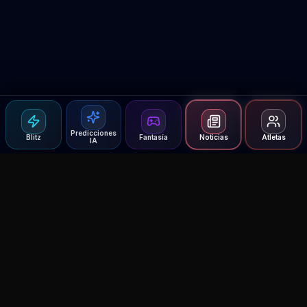
Predicciones
Blitz
Fantasía
Noticias
Atletas
IA
Agent MMA
The Ultimate MMA AI Assistant
© 2026 Agent MMA. All rights reserved.