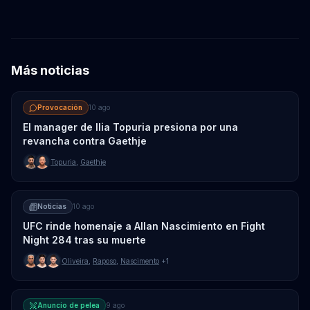
Más noticias
Provocación
10 ago
El manager de Ilia Topuria presiona por una
revancha contra Gaethje
Topuria
,
Gaethje
Noticias
10 ago
UFC rinde homenaje a Allan Nascimiento en Fight
Night 284 tras su muerte
Oliveira
,
Raposo
,
Nascimento
+1
Anuncio de pelea
9 ago