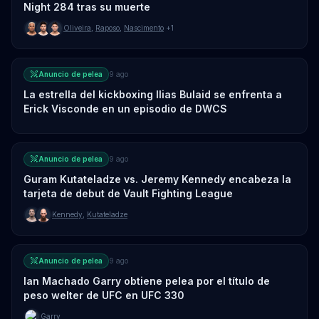
Night 284 tras su muerte
Oliveira
,
Raposo
,
Nascimento
+1
Anuncio de pelea
9 ago
La estrella del kickboxing Ilias Bulaid se enfrenta a
Erick Visconde en un episodio de DWCS
Anuncio de pelea
9 ago
Guram Kutateladze vs. Jeremy Kennedy encabeza la
tarjeta de debut de Vault Fighting League
Kennedy
,
Kutateladze
Anuncio de pelea
9 ago
Ian Machado Garry obtiene pelea por el título de
peso welter de UFC en UFC 330
Garry