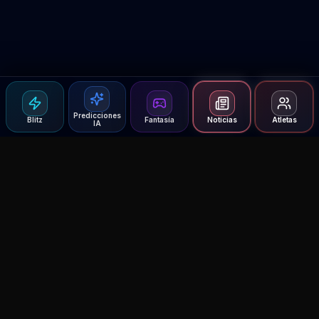
Predicciones
Blitz
Fantasía
Noticias
Atletas
IA
Agent MMA
The Ultimate MMA AI Assistant
© 2026 Agent MMA. All rights reserved.
UFC AI Predictions
Versus
AI Results
MMA Lab
Blitz