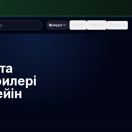
Қазақша
Log In
Sign Up
Social
та
рилері
ейін