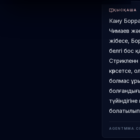
ҚЫСҚАША
Каиу Борра
Чимаев жән
жібесе, Бо
белгі бос 
Стрикленн 
көрсетсе, о
болмас ұры
болғандығы
түйіндігін
болатылып
AGENTMMA.C