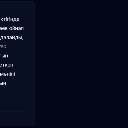
ктігінде
аев ойнап
йдалайды,
гер
ғын
неткен
мәнілі
ның