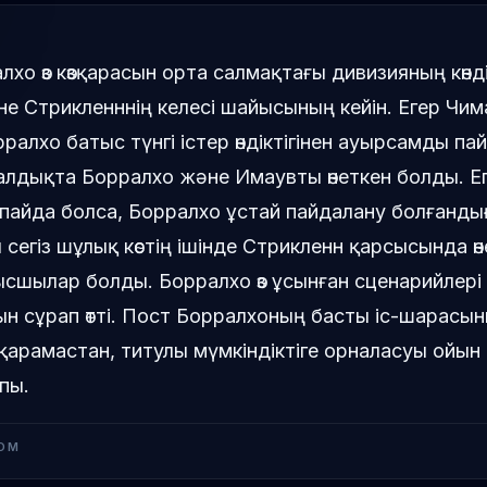
лхо өз көзқарасын орта салмақтағы дивизияның көнді
е Стрикленннің келесі шайысының кейін. Егер Чим
рралхо батыс түнгі істер өндіктігінен ауырсамды па
қалдықта Борралхо және Имаувты өнеткен болды. Е
пайда болса, Борралхо ұстай пайдалану болғанды
л сегіз шұлық көстің ішінде Стрикленн қарсысында ө
сшылар болды. Борралхо өз ұсынған сценарийлері 
н сұрап өтті. Пост Борралхоның басты іс-шарасы
е қарамастан, титулы мүмкіндіктіге орналасуы ойын
пы.
OM