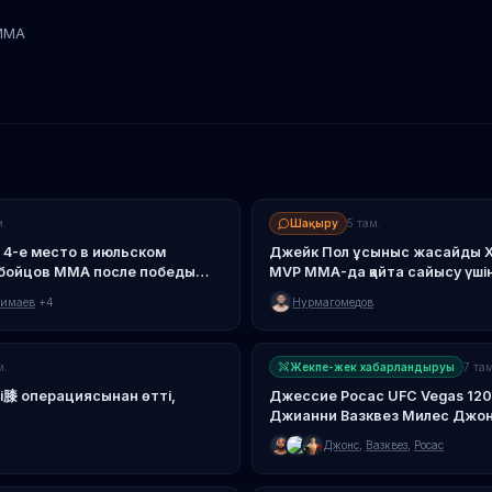
MMA
енд
Кайо Борральо
Хамзат Чимаев
Нас
м.
Шақыру
5 там.
 4-е место в июльском
Джейк Пол ұсыныс жасайды Х
 бойцов MMA после победы
MVP MMA-да қайта сайысу үші
имаев
+4
Нурмагомедов
м.
Жекпе-жек хабарландыруы
7 там
і膝 операциясынан өтті,
Джессие Росас UFC Vegas 120
Джианни Вазквез Милес Джо
Джонс
,
Вазквез
,
Росас