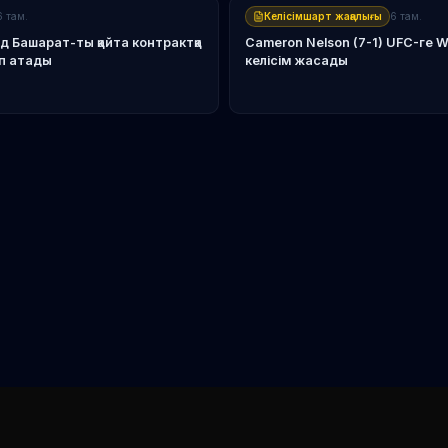
6 там.
Келісімшарт жаңалығы
6 там.
ид Башарат-ты қайта контрактқа
Cameron Nelson (7-1) UFC-ге 
еп атады
келісім жасады