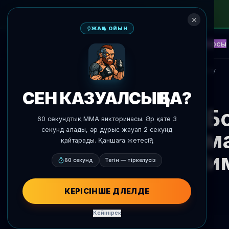
ЖАҢА ОЙЫН
NEW
Блиц
Оқиғалар
Фэнтези
Қарсы
ЖИ Болжамдар
AgentMMA
Жаңалықтарға оралу
СЕН КАЗУАЛСЫҢ БА?
Б
60 секундтық MMA викторинасы. Әр қате 3
секунд алады, әр дұрыс жауап 2 секунд
салма
қайтарады. Қаншаға жетесің?
Чим
60 секунд
Тегін — тіркелусіз
КЕРІСІНШЕ ДӘЛЕЛДЕ
Кейінірек