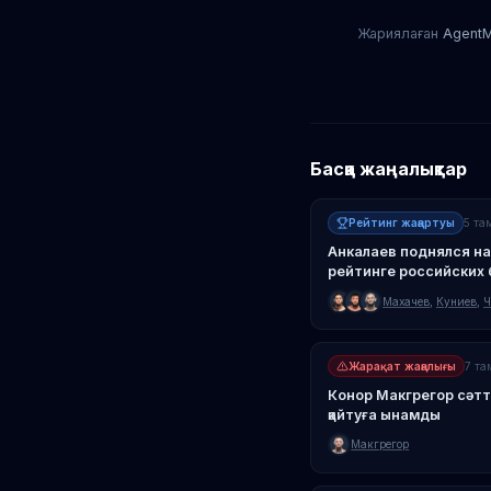
Жариялаған
Agent
Шон Стрикл
Басқа жаңалықтар
Рейтинг жаңартуы
5 та
Анкалаев поднялся на
рейтинге российских
над Гусковым
Махачев
,
Куниев
,
Ч
Жарақат жаңалығы
7 та
Конор Макгрегор сәтт
қайтуға ынамды
Макгрегор