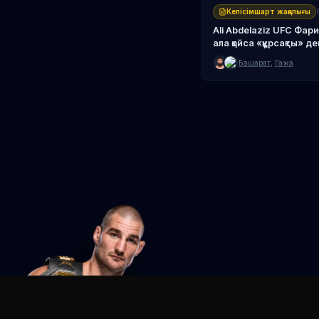
Келісімшарт жаңалығы
Ali Abdelaziz UFC Фар
ала қойса «құрсақты» д
Башарат
,
Гажа