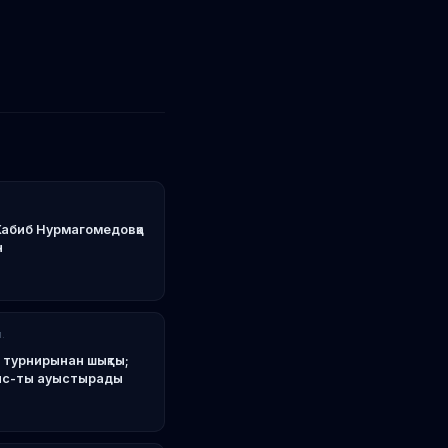
урдин Имавов
абиб Нурмагомедовқа
н
.
 турнирынан шықты;
нс-ты ауыстырады