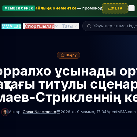
айлық абонементке
—
промокод
META
MEMBER OFFER
Жауынгерді іздеу...
MMA Lab
Спортшылар
Тағы
Шақыру
орралхо ұсынады ор
қтағы титулы сцена
аев-Стрикленнің к
Автор:
Oscar Nascimento
2026 ж. 9 мамыр
, 17:34
AgentMMA.com