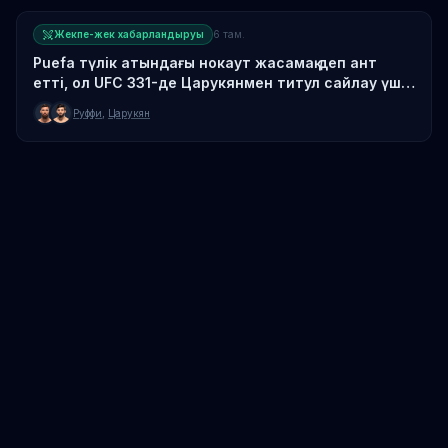
Жекпе-жек хабарландыруы
6 там.
Рuefa түлік атындағы нокаут жасамақ деп ант
етті, ол UFC 331-де Царукянмен титул сайлау үшін
дайындалып жатыр
Руффи
,
Царукян