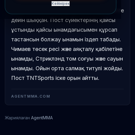
Хамзат Чимаев және Сеан Стриклэндтің
Кейінірек
резюме салыстыру графикасы UFC 328-ге
дейін шыққан. Пост сүйектерінің қайсы
ұстынды қайсы ынамдағысымен құрсап
тастансын болжау ынамын іздеп табады.
Чимаев төсек ресі және аяқталу қабілетіне
ынамды, Стриклэнд том соғуы және сауын
ынамды. Ойын орта салмақ титулі жойды.
Пост TNTSports іске орын айтты.
AGENTMMA.COM
Жариялаған
AgentMMA
Шон Стрикленд
Хамзат Чимаев