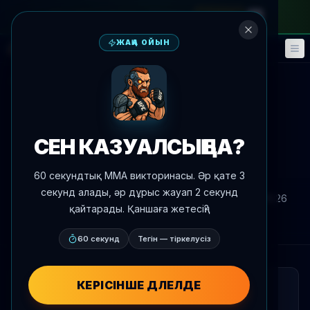
айлық абонементке
—
промокод
META
ЖАҢА ОЙЫН
Фэнтези
Оқиғалар
🎮
📅
Жаңалықтарға оралу
Медиа
UFC 328
СЕН КАЗУАЛСЫҢ БА?
Лента мәтіндері: Чимаев -
Стриклэнд UFC 328-де
60 секундтық MMA викторинасы. Әр қате 3
секунд алады, әр дұрыс жауап 2 секунд
Автор:
Oscar Nascimento
2026 ж. 9 мамыр
, 18:26
қайтарады. Қаншаға жетесің?
AgentMMA.com
60 секунд
Тегін — тіркелусіз
КЕРІСІНШЕ ДӘЛЕЛДЕ
ҚЫСҚАША