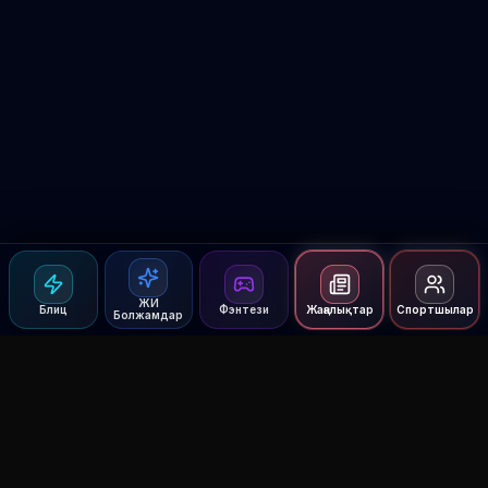
ЖИ
Блиц
Фэнтези
Жаңалықтар
Спортшылар
Болжамдар
Agent MMA