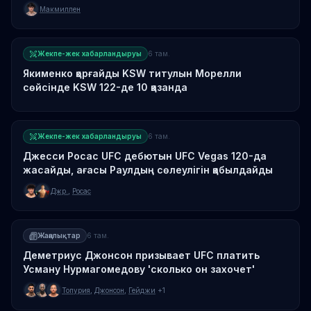
Макмиллен
Жекпе-жек хабарландыруы
6 там.
Якименко қорғайды KSW титулын Морелли
сөйсінде KSW 122-де 10 қазанда
Жекпе-жек хабарландыруы
6 там.
Джесси Росас UFC дебютын UFC Vegas 120-да
жасайды, ағасы Раулдың сөлеулігін қабылдайды
Джр.
,
Росас
Жаңалықтар
6 там.
Деметриус Джонсон призывает UFC платить
Усману Нурмагомедову 'сколько он захочет'
Топурия
,
Джонсон
,
Гейджи
+1