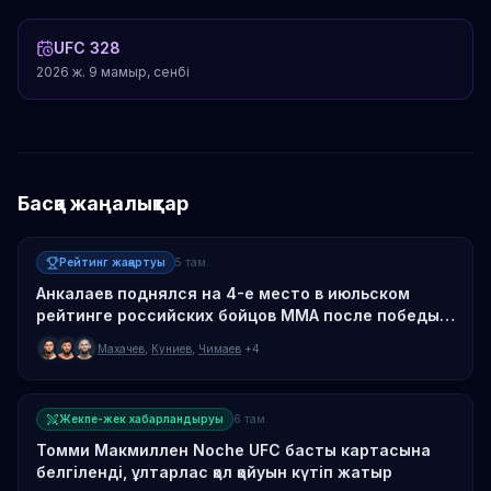
UFC 328
2026 ж. 9 мамыр, сенбі
Басқа жаңалықтар
Рейтинг жаңартуы
5 там.
Анкалаев поднялся на 4-е место в июльском
рейтинге российских бойцов MMA после победы
над Гусковым
Махачев
,
Куниев
,
Чимаев
+4
Жекпе-жек хабарландыруы
6 там.
Томми Макмиллен Noche UFC басты картасына
белгіленді, ұлтарлас қол қойуын күтіп жатыр