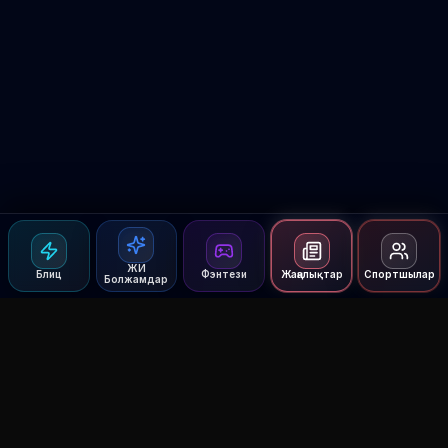
ЖИ
Блиц
Фэнтези
Жаңалықтар
Спортшылар
Болжамдар
Agent MMA
The Ultimate MMA AI Assistant