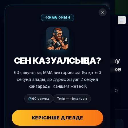
айлық абонементке
—
промокод
META
ЖАҢА ОЙЫН
Фэнтези
Оқиғалар
🎮
📅
Жаңалықтарға оралу
Медиа
UFC 328
СЕН КАЗУАЛСЫҢ БА?
Александр Волков қарап-талдау
жасады Стриклендтің Чимаевке
60 секундтық MMA викторинасы. Әр қате 3
қарсы сынағы туралы
секунд алады, әр дұрыс жауап 2 секунд
қайтарады. Қаншаға жетесің?
Автор:
Oscar Nascimento
2026 ж. 9 мамыр
, 19:02
AgentMMA.com
60 секунд
Тегін — тіркелусіз
КЕРІСІНШЕ ДӘЛЕЛДЕ
ҚЫСҚАША