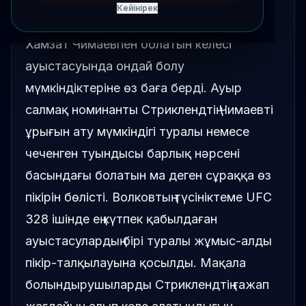
Кейінірек
Александр Волков Сон Стриклендтің
Хамзат Чимаевпен болатын келесі
ауыстасуында ондай болу
мүмкіндіктеріне өз баға берді. Ауыр
салмақ номинанты Стриклендтің Чимаевті
ұрығын ату мүмкіндігі туралы немесе
чеченген туындысы барлық нәрсені
басындағы болатын ма деген сұраққа өз
пікірін бөлісті. Волковтың түсініктеме UFC
328 ішінде ең күтпек қабылдаған
ауыстасулардың бірі туралы жұмыс-алды
пікір-талқылауына қосылды. Мақала
болындырушыларды Стриклендтің ғажап