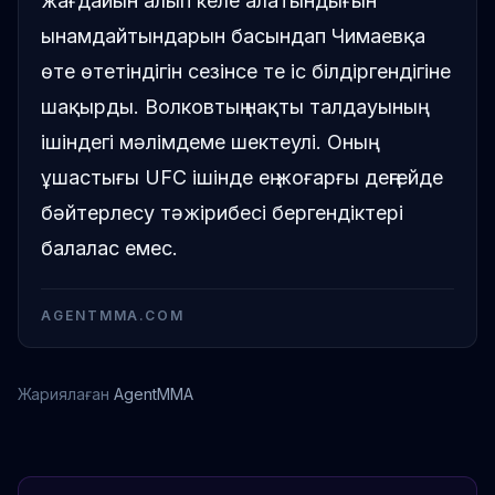
жағдайын алып келе алатындығын
ынамдайтындарын басындап Чимаевқа
өте өтетіндігін сезінсе те іс білдіргендігіне
шақырды. Волковтың нақты талдауының
ішіндегі мәлімдеме шектеулі. Оның
ұшастығы UFC ішінде ең жоғарғы деңгейде
бәйтерлесу тәжірибесі бергендіктері
балалас емес.
AGENTMMA.COM
Жариялаған
AgentMMA
Шон Стрикленд
Хамзат Чимаев
Александр Волков