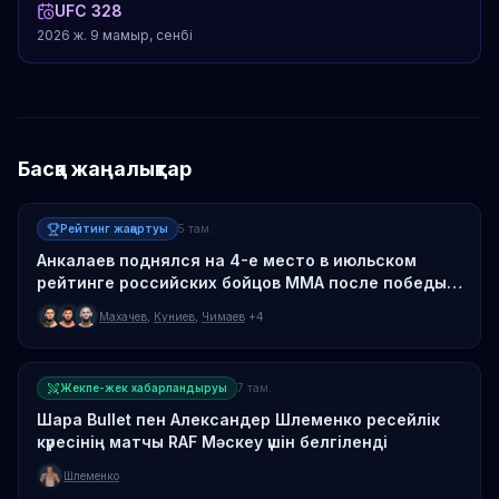
UFC 328
2026 ж. 9 мамыр, сенбі
Басқа жаңалықтар
Рейтинг жаңартуы
5 там.
Анкалаев поднялся на 4-е место в июльском
рейтинге российских бойцов MMA после победы
над Гусковым
Махачев
,
Куниев
,
Чимаев
+4
Жекпе-жек хабарландыруы
7 там.
Шара Bullet пен Александер Шлеменко ресейлік
күресінің матчы RAF Мәскеу үшін белгіленді
Шлеменко