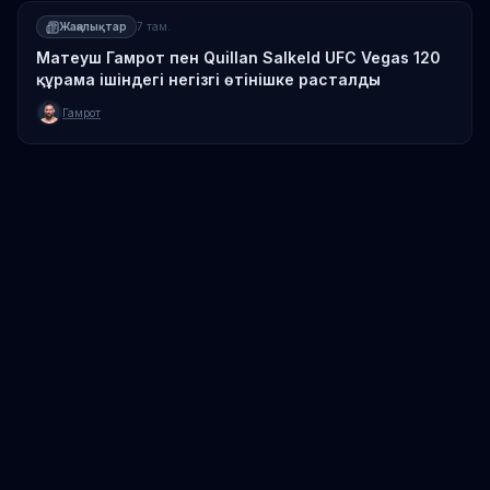
Жаңалықтар
7 там.
Матеуш Гамрот пен Quillan Salkeld UFC Vegas 120
құрама ішіндегі негізгі өтінішке расталды
Гамрот