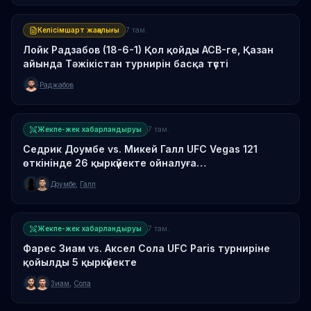
Келісімшарт жаңалығы
7 там.
Лойк Радзабов (18-6-1) Қол қойды ACB-ге, Қазан
айында Тәжікістан турнирін басқа түсті
Раджабов
Жекпе-жек хабарландыруы
7 там.
Седрик Доумбе vs. Микей Галл UFC Vegas 121
өткінінде 26 қыркүйекте ойналуға
ұйымдастырылуда
Доумбе
,
Галл
Жекпе-жек хабарландыруы
7 там.
Фарес Зиам vs. Аксел Сола UFC Paris турниріне
қойылды 5 қыркүйекте
Зиам
,
Сола