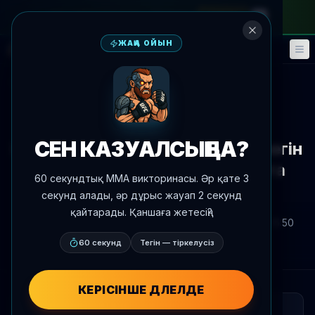
айлық абонементке
—
промокод
META
ЖАҢА ОЙЫН
Фэнтези
Оқиғалар
🎮
📅
Жаңалықтарға оралу
Жаңалықтар
СЕН КАЗУАЛСЫҢ БА?
Царукян сенімді Чимаевтің килегін
реттеулермен орта салмақта
60 секундтық MMA викторинасы. Әр қате 3
сақтай алатындығына
секунд алады, әр дұрыс жауап 2 секунд
қайтарады. Қаншаға жетесің?
Автор:
Oscar Nascimento
2026 ж. 4 маусым
, 15:50
AgentMMA.com
60 секунд
Тегін — тіркелусіз
КЕРІСІНШЕ ДӘЛЕЛДЕ
ҚЫСҚАША