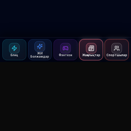
ЖИ
Блиц
Фэнтези
Жаңалықтар
Спортшылар
Болжамдар
Agent MMA
The Ultimate MMA AI Assistant