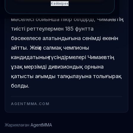
Кейінірек
Арман Царукян Хамзат Чимаевтің килегі
мәселесі бойынша пікір білдірді, Чимаевтің
тиісті реттеулермен 185 фунтта
бәсекелесе алатындығына сенімді екенін
айтты. Жеңіл салмақ чемпионы
кандидатының түсіндірмелері Чимаевтің
ұзақ мерзімді дивизиондық орнына
қатысты ағымды талқылауына толығырақ
болды.
AGENTMMA.COM
Жариялаған
AgentMMA
Хамзат Чимаев
Арман Царукян