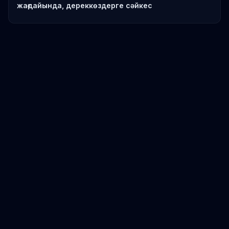
жағдайында, дереккөздерге сәйкес