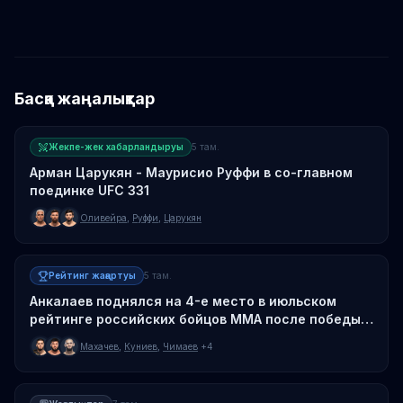
Басқа жаңалықтар
Жекпе-жек хабарландыруы
5 там.
Арман Царукян - Маурисио Руффи в со-главном
поединке UFC 331
Оливейра
,
Руффи
,
Царукян
Рейтинг жаңартуы
5 там.
Анкалаев поднялся на 4-е место в июльском
рейтинге российских бойцов MMA после победы
над Гусковым
Махачев
,
Куниев
,
Чимаев
+4