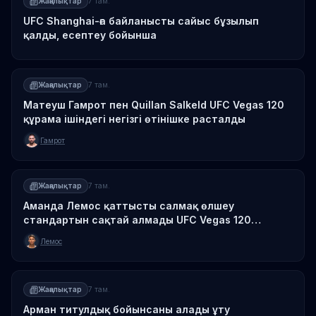
Жаңалықтар
7 там.
UFC Shanghai-ға байланысты сайыс бұзылып
қалды, есептеу бойынша
Жаңалықтар
7 там.
Матеуш Гамрот пен Quillan Salkeld UFC Vegas 120
құрама ішіндегі негізгі өтінішке расталды
Гамрот
Жаңалықтар
7 там.
Аманда Лемос қаттысты салмақ өлшеу
стандартын сақтай алмады UFC Vegas 120
турнирінде
Лемос
Жаңалықтар
7 там.
Арман титулдық бойынсаны алады ұту