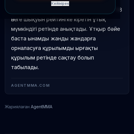
Кейінірек
Том Нолан өзінің предстоящ UFC Vegas 118
өнеге шықуын рейтингке кіретін ұтық
мүмкіндігі ретінде анықтады. Ұтқыр бәйе
баста ынамды жанды жандарға
орналасуға құрылымды ырғақты
құрылым ретінде сақтау болып
табылады.
AGENTMMA.COM
Жариялаған
AgentMMA
Том Нолан