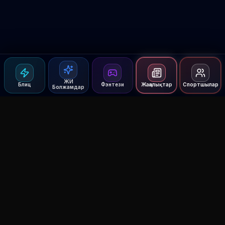
ЖИ
Блиц
Фэнтези
Жаңалықтар
Спортшылар
Болжамдар
Agent MMA
The Ultimate MMA AI Assistant