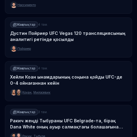
Нассименто
Жаңалықтар
4 там.
Дустин Пойриер UFC Vegas 120 трансляциясының
аналитигі ретінде қосылды
Пойриер
Жаңалықтар
4 там.
Хейли Коан ынамдарының соңына қойды UFC-де
0-4 ойнағаннан кейін
Коуан
,
Милосевик
Жаңалықтар
3 там.
Ракич жеңді Тыбураны UFC Belgrade-та, бірақ
Dana White оның ауыр салмақтағы болашағына
күмәнди
Ракик
,
Тыбура