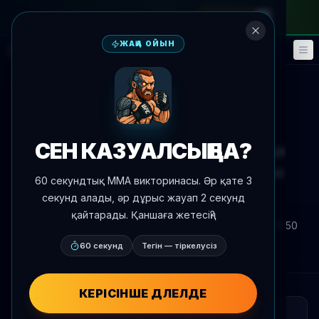
айлық абонементке
—
промокод
META
ЖАҢА ОЙЫН
Фэнтези
Оқиғалар
🎮
📅
Жаңалықтарға оралу
Жаңалықтар
СЕН КАЗУАЛСЫҢ БА?
Том Нолан UFC Vegas 118-де
рейтингке көтерілудің жолын
60 секундтық MMA викторинасы. Әр қате 3
көреді
секунд алады, әр дұрыс жауап 2 секунд
қайтарады. Қаншаға жетесің?
Автор:
Oscar Nascimento
2026 ж. 4 маусым
, 15:50
AgentMMA.com
60 секунд
Тегін — тіркелусіз
КЕРІСІНШЕ ДӘЛЕЛДЕ
ҚЫСҚАША