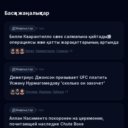
Басқа жаңалықтар
Жаңалықтар
6 там.
Билли Кварантилло сәлек салмағына қайтады膝
операциясы және қатты жарақаттарының артында
Залал
,
Кварантилло
,
Суансон
+1
Жаңалықтар
6 там.
Деметриус Джонсон призывает UFC платить
Усману Нурмагомедову 'сколько он захочет'
Топурия
,
Джонсон
,
Гейджи
+1
Жаңалықтар
5 там.
Аллан Насименто похоронен на церемонии,
почитающей наследие Chute Boxe