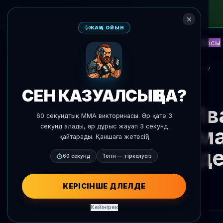
ЖАҢА ОЙЫН
NEW
Блиц
Оқиғалар
Фэнтези
Қарсы
ЖИ Болжамдар
AgentMMA
Жаңалықтарға оралу
СЕН КАЗУАЛСЫҢ БА?
Ив
60 секундтық MMA викторинасы. Әр қате 3
секунд алады, әр дұрыс жауап 3 секунд
Автома
қайтарады. Қаншаға жетесің?
шілде
60 секунд
Тегін — тіркелусіз
КЕРІСІНШЕ ДӘЛЕЛДЕ
Кейінірек