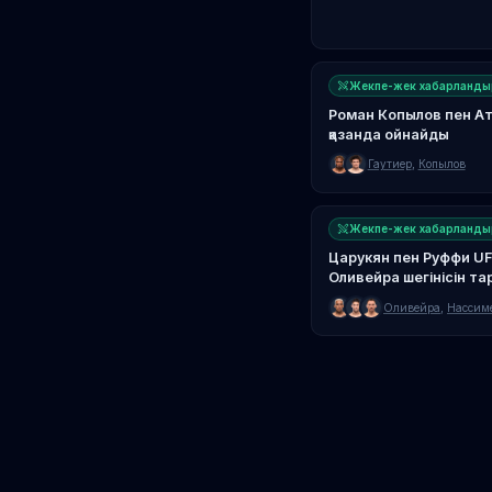
Жекпе-жек хабарланды
Роман Копылов пен Ат
қазанда ойнайды
Гаутиер
,
Копылов
Жекпе-жек хабарланды
Царукян пен Руффи UF
Оливейра шегінісін тар
Оливейра
,
Нассим