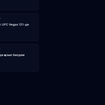
м.
с UFC Vegas 121-де
.
е қызыл белдем