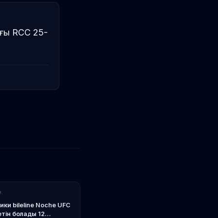
ғы RCC 25-
м.
и bileline Noche UFC
тін болады 12