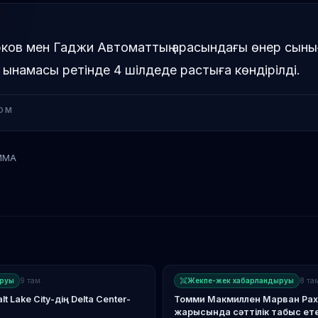
ков мен Гаджи Автоматтың арасындағы өнер сыны
згі ынамасы ретінде 4 шілдеде растыға көндірілді.
OM
MMA
Иван Штирков
руы
9 там.
Жекпе-жек хабарландыруы
8 та
lt Lake City-дің Delta Center-
Томми Макмиллен Марван Рахик
жарысындa сəттілік табыс ете