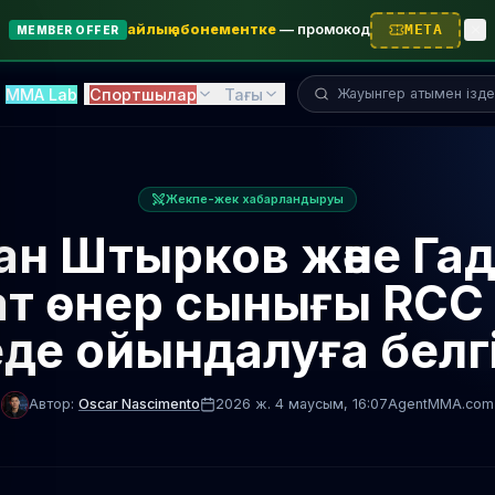
айлық абонементке
—
промокод
META
MEMBER OFFER
Жауынгерді іздеу...
MMA Lab
Спортшылар
Тағы
Жекпе-жек хабарландыруы
ан Штырков және Га
т өнер сынығы RCC 
де ойындалуға белг
Автор:
Oscar Nascimento
2026 ж. 4 маусым
, 16:07
AgentMMA.com