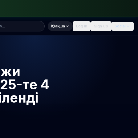
Қазақша
Log In
Sign Up
Social
джи
25-те 4
іленді