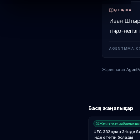
ҚЫСҚАША
Иван Штыр
тің ко-негі
AGENTMMA.C
Жариялаған
Agent
Басқа жаңалықтар
Жекпе-жек хабарланды
UFC 332 қазан 3-інде Sa
інде өтетін болады