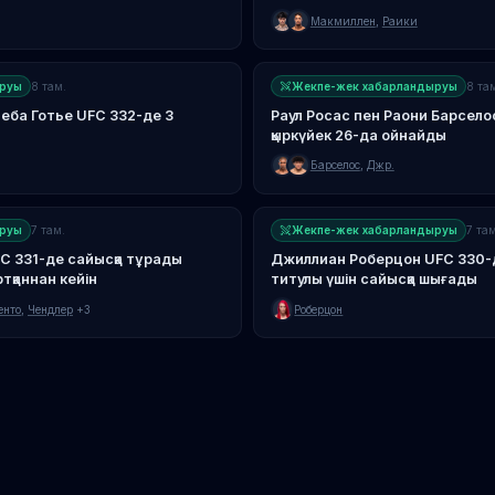
қыркүйегінде
Макмиллен
,
Раики
руы
8 там.
Жекпе-жек хабарландыруы
8 та
еба Готье UFC 332-де 3
Раул Росас пен Раони Барсело
қыркүйек 26-да ойнайды
Барселос
,
Джр.
руы
7 там.
Жекпе-жек хабарландыруы
7 там
C 331-де сайысқа тұрады
Джиллиан Роберцон UFC 330-д
тқаннан кейін
титулы үшін сайысқа шығады
енто
,
Чендлер
+3
Роберцон