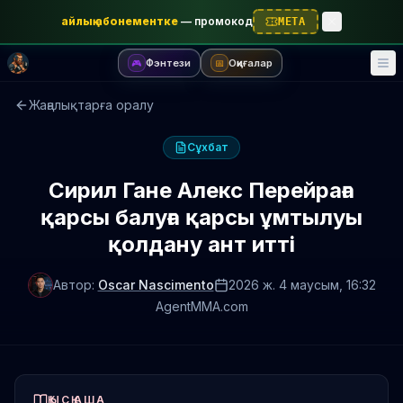
айлық абонементке
—
промокод
META
Фэнтези
Оқиғалар
🎮
📅
Жаңалықтарға оралу
Сұхбат
Сирил Гане Алекс Перейраға
қарсы балуға қарсы ұмтылуы
қолдану ант итті
Автор:
Oscar Nascimento
2026 ж. 4 маусым
, 16:32
AgentMMA.com
ҚЫСҚАША