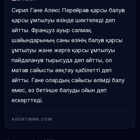
Сирил Гане Алекс Перейраға қарсы балуға
қарсы ұмтылуы өзінде шектеледі деп
айтты. Француз ауыр салмақ
шайындарының саны өзінің балуға қарсы
ұмтылуы және жерге қарсы ұмтылуы
пайдалануға тырысуда деп айтты, ол
матаға сайысты аяқтау қабілетті деп
айтты. Гане олардың сайысы өлімді балу
емес, өз бетінше балуды ойын деп
ескерттеді.
AGENTMMA.COM