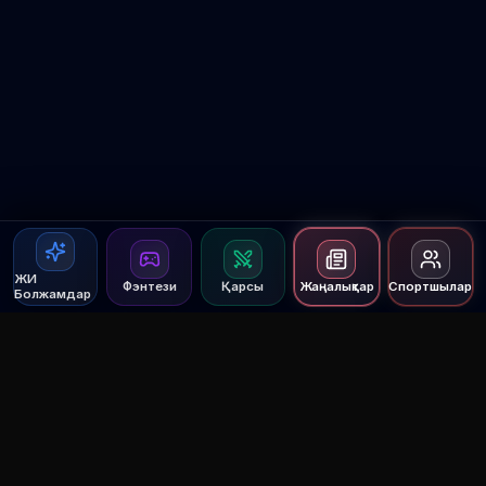
ЖИ
Фэнтези
Қарсы
Жаңалықтар
Спортшылар
Болжамдар
Agent MMA
The Ultimate MMA AI Assistant