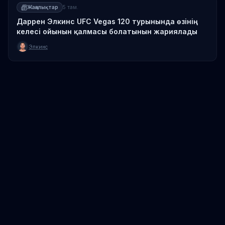
Жаңалықтар
5 там.
Даррен Элкинс UFC Vegas 120 турынында өзінің
келесі ойынын қалмасы болатынын жариялады
Элкинс