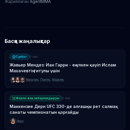
Жариялаған
AgentMMA
Сирил Гане
Алекс Перейра
Басқа жаңалықтар
Сұхбат
5 там.
Жавьер Мендез: Иан Гарри - ең үлкен қауіп Ислам
Махачевтің титулы үшін
Махачев
,
Пратес
,
Моралес
Жекпе-жек хабарландыруы
6 там.
Маккензие Дерн UFC 330-де алғашқы рет салмақ
санаты чемпионатын қорғайды
Дерн