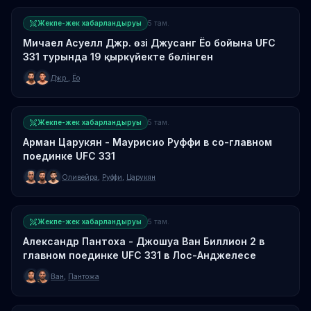
Жекпе-жек хабарландыруы
5 там.
Мичаел Асуелл Джр. өзі Джусанг Ёо бойына UFC
331 турында 19 қыркүйекте бөлінген
Джр.
,
Ёо
Жекпе-жек хабарландыруы
5 там.
Арман Царукян - Маурисио Руффи в со-главном
поединке UFC 331
Оливейра
,
Руффи
,
Царукян
Жекпе-жек хабарландыруы
5 там.
Александр Пантоха - Джошуа Ван Биллион 2 в
главном поединке UFC 331 в Лос-Анджелесе
Ван
,
Пантожа