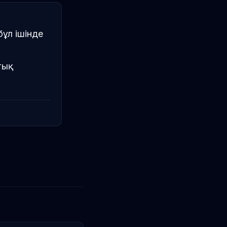
бұл ішінде
тық