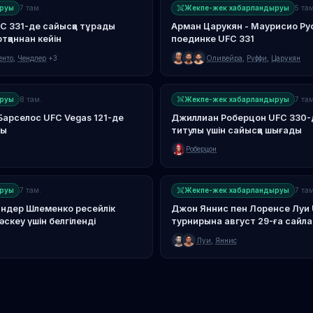
руы
7 там.
Жекпе-жек хабарландыруы
5 там
C 331-де сайысқа тұрады
Арман Царукян - Маурисио Ру
тқаннан кейін
поединке UFC 331
енто
,
Чендлер
+3
Оливейра
,
Руффи
,
Царукян
руы
8 там.
Жекпе-жек хабарландыруы
7 там
Барселос UFC Vegas 121-де
Джиллиан Роберцон UFC 330-д
ды
титулы үшін сайысқа шығады
Роберцон
руы
7 там.
Жекпе-жек хабарландыруы
7 там
сандер Шлеменко ресейлік
Джон Яннис пен Лоренсе Луи 
әскеу үшін белгіленді
турнирына август 29-ға сайл
Луи
,
Яннис