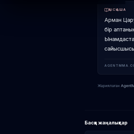
ҚЫСҚАША
Арман Цару
бір аптаны
Ынамдастар
сайысшысын
AGENTMMA.C
Жариялаған
Agent
Басқа жаңалықтар