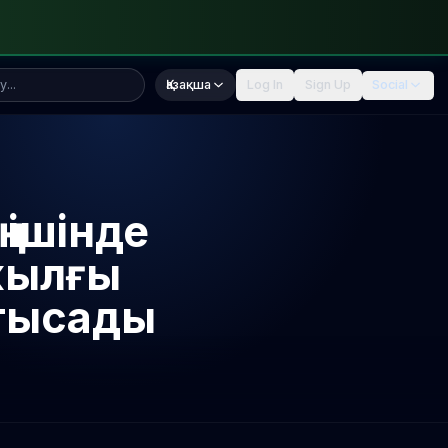
Қазақша
Log In
Sign Up
Social
 ішінде
 жылғы
атысады