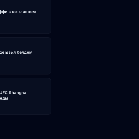
.
ффи в со-главном
.
е қызыл белдем
.
UFC Shanghai
анды