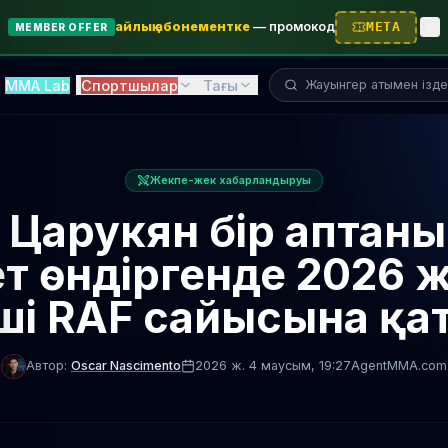
айлық абонементке
—
промокод
META
MEMBER OFFER
Жауынгерді іздеу...
MMA Lab
Спортшылар
Тағы
Жекпе-жек хабарландыруы
Царукян бір аптаның
ет өндіргенде 2026
нші RAF сайысына қ
Автор:
Oscar Nascimento
2026 ж. 4 маусым
, 19:27
AgentMMA.com