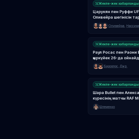
Жекпе-жек хабарланды
Царукян пен Руффи UF
Оливейра шегінісін тар
Оливейра
,
Нассим
Жекпе-жек хабарланды
Раул Росас пен Раони 
қыркүйек 26-да ойнай
Барселос
,
Джр.
Жекпе-жек хабарланды
Шара Bullet пен Алек
күресінің матчы RAF М
Шлеменко