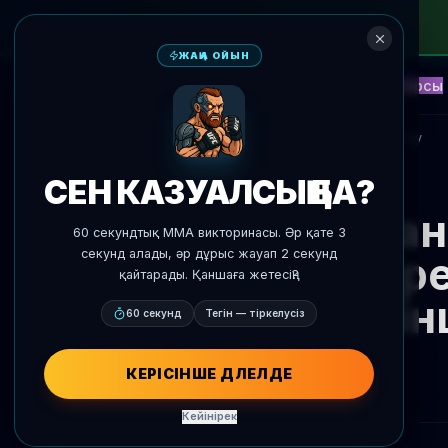
ЖАҢА ОЙЫН
NEW
Блиц
Оқиғалар
Фэнтези
Қарсы
ЖИ Болжамдар
AgentMMA
Жаңалықтарға оралу
СЕН КАЗУАЛСЫҢ БА?
Арман 
60 секундтық MMA викторинасы. Әр қате 3
секунд алады, әр дұрыс жауап 2 секунд
екі р
қайтарады. Қаншаға жетесің?
сегізі
60 секунд
Тегін — тіркелусіз
КЕРІСІНШЕ ДӘЛЕЛДЕ
Кейінірек