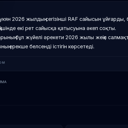
кян 2026 жылдың сегізінші RAF сайысын ұйғарды, 
ң ішінде екі рет сайысқа қатысуына әкеп соқты.
ының бұл жүйелі әрекети 2026 жылы жеңіл салмақ
ың ерекше белсенді істігін көрсетеді.
OM
MMA
Арман Царукян