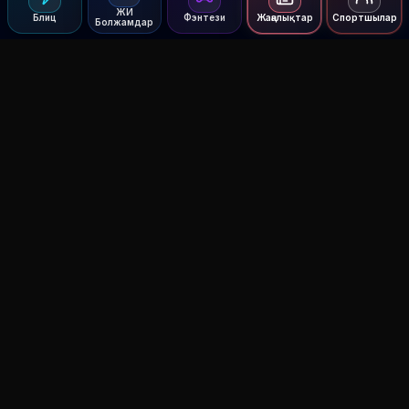
ЖИ
Блиц
Фэнтези
Жаңалықтар
Спортшылар
Болжамдар
Agent MMA
The Ultimate MMA AI Assistant
© 2026 Agent MMA. All rights reserved.
UFC AI Predictions
Versus
AI Results
MMA Lab
Blitz
UFC Reddit (English)
Glow Up
Terms and Privacy
Contact