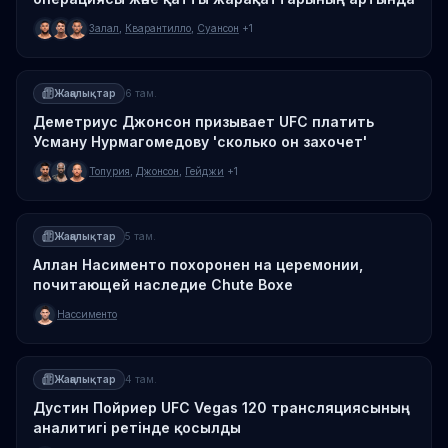
Залал
,
Кварантилло
,
Суансон
+1
Жаңалықтар
6 там.
Деметриус Джонсон призывает UFC платить
Усману Нурмагомедову 'сколько он захочет'
Топурия
,
Джонсон
,
Гейджи
+1
Жаңалықтар
5 там.
Аллан Насименто похоронен на церемонии,
почитающей наследие Chute Boxe
Нассименто
Жаңалықтар
4 там.
Дустин Пойриер UFC Vegas 120 трансляциясының
аналитигі ретінде қосылды