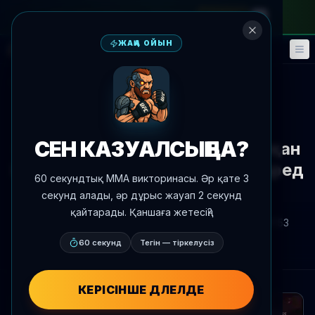
айлық абонементке
—
промокод
META
ЖАҢА ОЙЫН
Фэнтези
Оқиғалар
🎮
📅
Жаңалықтарға оралу
Жаңалықтар
СЕН КАЗУАЛСЫҢ БА?
Сегіз жыл бұрын өсіп келе жатқан
Израиль Адесаня TUF 27-де Бред
60 секундтық MMA викторинасы. Әр қате 3
Тавареске басым түсті
секунд алады, әр дұрыс жауап 2 секунд
қайтарады. Қаншаға жетесің?
Автор:
Oscar Nascimento
2026 ж. 7 шілде
, 17:53
AgentMMA.com
60 секунд
Тегін — тіркелусіз
КЕРІСІНШЕ ДӘЛЕЛДЕ