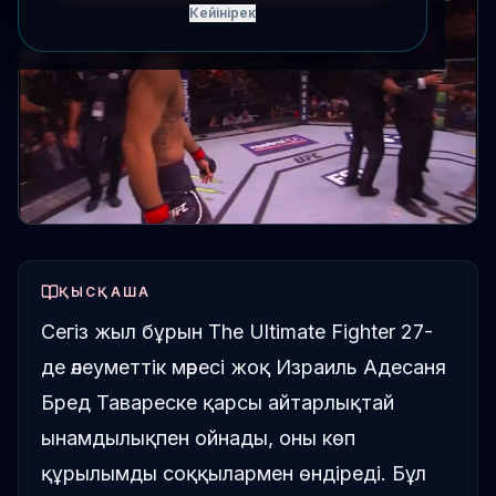
Кейінірек
ҚЫСҚАША
Сегіз жыл бұрын The Ultimate Fighter 27-
де әлеуметтік мәресі жоқ Израиль Адесаня
Бред Тавареске қарсы айтарлықтай
ынамдылықпен ойнады, оны көп
құрылымды соққылармен өндіреді. Бұл