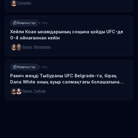
Пойриер
Жаңалықтар
4 там.
Хейли Коан ынамдарының соңына қойды UFC-де
0-4 ойнағаннан кейін
Коуан
,
Милосевик
Жаңалықтар
3 там.
Ракич жеңді Тыбураны UFC Belgrade-та, бірақ
Dana White оның ауыр салмақтағы болашағына
күмәнди
Ракик
,
Тыбура