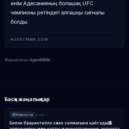
өнім Адесанияның болашақ UFC
чемпионы ретіндегі алғашқы сигналы
болды.
AGENTMMA.COM
Жариялаған
AgentMMA
Брад Таварес
Исраэль Адесанья
Басқа жаңалықтар
Жаңалықтар
6 там.
Билли Кварантилло сәлек салмағына қайтады膝
операциясы және қатты жарақаттарының артында