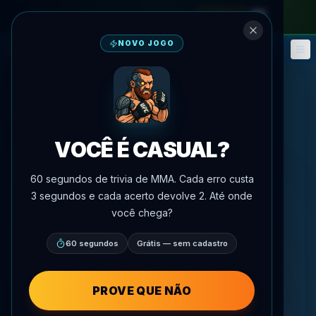
no passe mensal
—
use o código
META
NOVO JOGO
Fantasy
Eventos
🎮
📅
VOCÊ É CASUAL?
60 segundos de trivia de MMA. Cada erro custa
3 segundos e cada acerto devolve 2. Até onde
você chega?
60 segundos
Grátis — sem cadastro
PROVE QUE NÃO