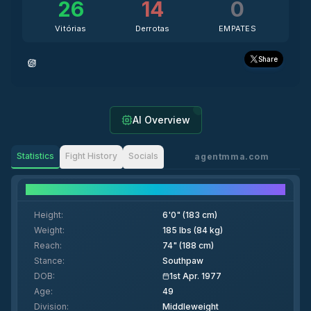
26
14
0
Vitórias
Derrotas
EMPATES
Share
AI Overview
Statistics
Fight History
Socials
agentmma.com
Fighter Details
Height
:
6'0" (183 cm)
Weight
:
185 lbs (84 kg)
Reach
:
74" (188 cm)
Stance
:
Southpaw
DOB
:
1st Apr. 1977
Age
:
49
Division
:
Middleweight