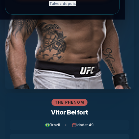
Talvez depois
THE PHENOM
Vitor Belfort
Brazil
•
Idade
:
49