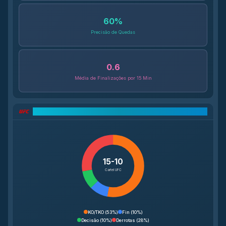
60
%
Precisão de Quedas
0.6
Média de Finalizações por 15 Min
Análise do Cartel UFC
15-10
Cartel UFC
KO/TKO
(
53%
)
Fin
(
10%
)
Decisão
(
10%
)
Derrotas
(
28%
)