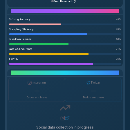
Sem Resultado
(
1
)
Performance Breakdown
Striking Accuracy
46
%
Grappling Efficiency
70
%
Takedown Defense
53
%
Cardio & Endurance
71
%
Fight IQ
75
%
Crescimento em Redes Sociais
Instagram
Twitter
—
—
Dados em breve
Dados em breve
Social data collection in progress