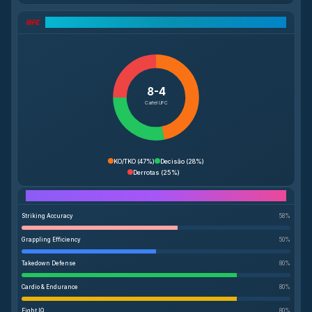
Análise do Cartel UFC
8-4
Cartel UFC
KO/TKO
(
47%
)
Decisão
(
28%
)
Derrotas
(
25%
)
Performance Breakdown
Striking Accuracy
58
%
Grappling Efficiency
50
%
Takedown Defense
80
%
Cardio & Endurance
80
%
Fight IQ
80
%