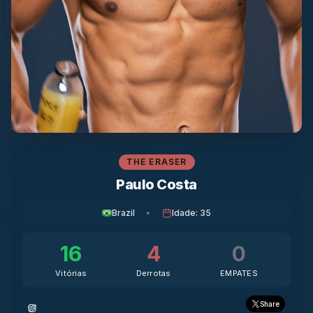
THE ERASER
Paulo Costa
Brazil
•
Idade
:
35
16
4
0
Vitórias
Derrotas
EMPATES
Share