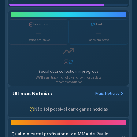
Crescimento em Redes Sociais
Instagram
Twitter
—
—
Dados em breve
Dados em breve
Social data collection in progress
We'll start tracking follower growth once data
becomes available
Últimas Notícias
Mais Notícias
Não foi possível carregar as notícias
Perguntas frequentes
Qual é o cartel profissional de MMA de Paulo