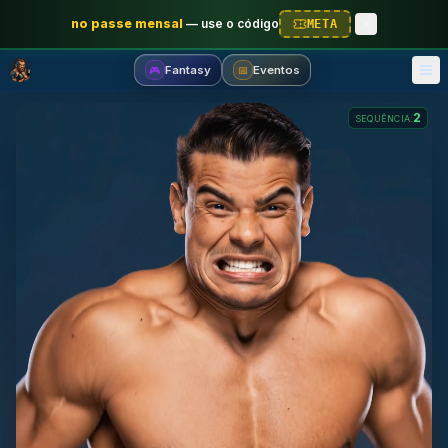
no passe mensal
—
use o código
META
Fantasy
Eventos
🎮
📅
2
SEQUÊNCIA
: