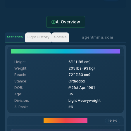
AI Overview
Statistics
Fight History
Socials
agentmma.com
Fighter Details
Height
:
6'1" (185 cm)
Weight
:
205 lbs (93 kg)
Reach
:
72" (183 cm)
Stance
:
Orthodox
DOB
:
21st Apr. 1991
Age
:
35
Division
:
Light Heavyweight
AI Rank
:
#6
Estatísticas da Carreira
16-4-0