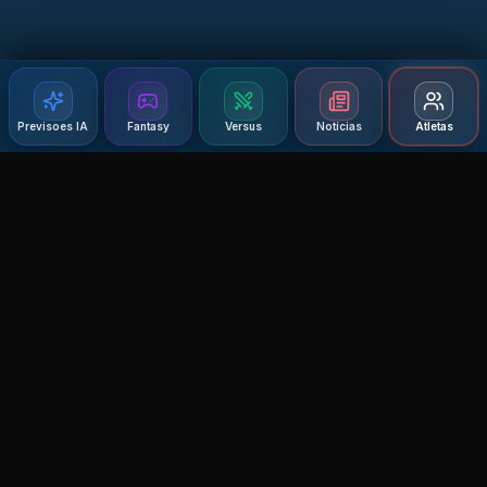
Previsoes IA
Fantasy
Versus
Notícias
Atletas
Agent MMA
The Ultimate MMA AI Assistant
© 2026 Agent MMA. All rights reserved.
UFC AI Predictions
Versus
AI Results
MMA Lab