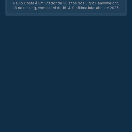
Paulo Costa é um lutador de 35 anos dos Light Heavyweight,
#6 no ranking, com cartel de 16-4-0. Última luta: abril de 2026.