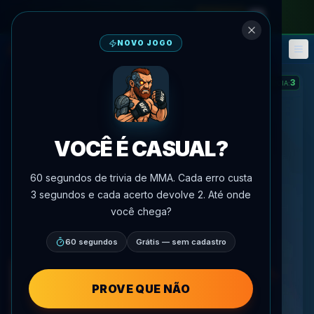
no passe mensal
—
use o código
META
NOVO JOGO
Fantasy
Eventos
🎮
📅
3
SEQUÊNCIA
:
VOCÊ É CASUAL?
60 segundos de trivia de MMA. Cada erro custa
3 segundos e cada acerto devolve 2. Até onde
você chega?
60 segundos
Grátis — sem cadastro
PROVE QUE NÃO