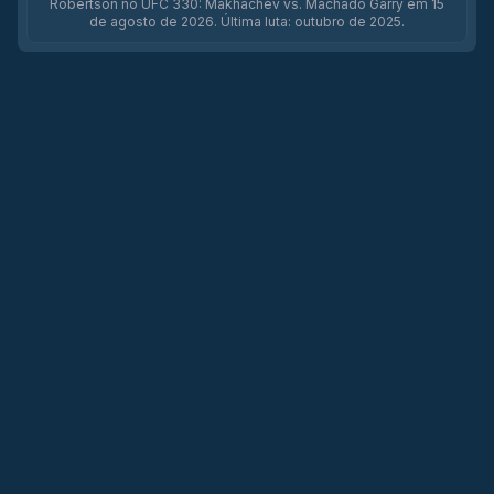
Robertson no UFC 330: Makhachev vs. Machado Garry em 15
de agosto de 2026. Última luta: outubro de 2025.