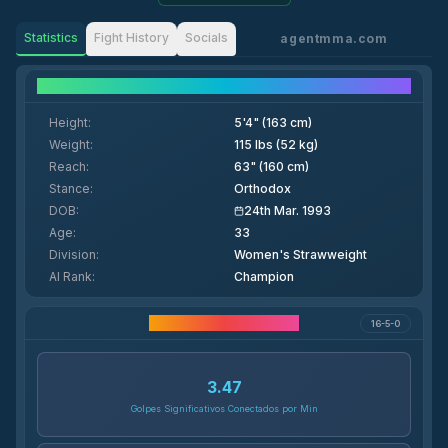
Statistics
Fight History
Socials
agentmma.com
Fighter Details
Height
:
5'4" (163 cm)
Weight
:
115 lbs (52 kg)
Reach
:
63" (160 cm)
Stance
:
Orthodox
DOB
:
24th Mar. 1993
Age
:
33
Division
:
Women's Strawweight
AI Rank
:
Champion
Estatísticas da Carreira
16-5-0
3.47
Golpes Significativos Conectados por Min