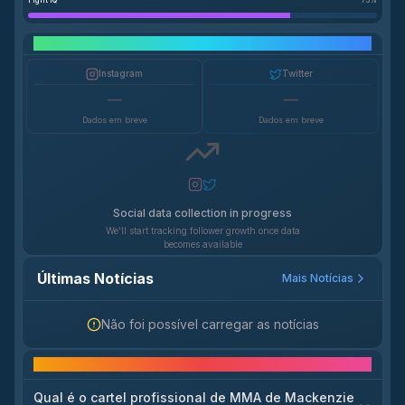
Fight IQ
75
%
Crescimento em Redes Sociais
Instagram
Twitter
—
—
Dados em breve
Dados em breve
Social data collection in progress
We'll start tracking follower growth once data
becomes available
Últimas Notícias
Mais Notícias
Não foi possível carregar as notícias
Perguntas frequentes
Qual é o cartel profissional de MMA de Mackenzie