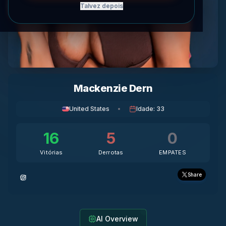
Talvez depois
Mackenzie Dern
United States
•
Idade
:
33
16
5
0
Vitórias
Derrotas
EMPATES
Share
AI Overview