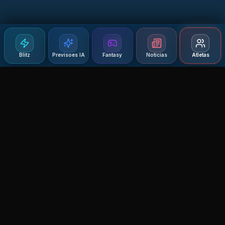
Blitz
Previsoes IA
Fantasy
Notícias
Atletas
Agent MMA
The Ultimate MMA AI Assistant
© 2026 Agent MMA. All rights reserved.
UFC AI Predictions
Versus
AI Results
MMA Lab
Blitz