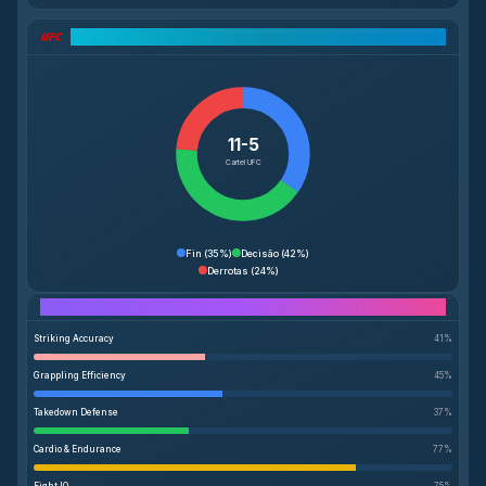
Análise do Cartel UFC
11-5
Cartel UFC
Fin
(
35%
)
Decisão
(
42%
)
Derrotas
(
24%
)
Performance Breakdown
Striking Accuracy
41
%
Grappling Efficiency
45
%
Takedown Defense
37
%
Cardio & Endurance
77
%