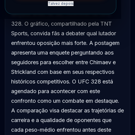
Khamzat Chimaev e Sean Strickland foi
Talvez depois
lançada antes de seu confronto no UFC
328. O gráfico, compartilhado pela TNT
Sports, convida fãs a debater qual lutador
enfrentou oposição mais forte. A postagem
apresenta uma enquete perguntando aos
seguidores para escolher entre Chimaev e
Strickland com base em seus respectivos
históricos competitivos. O UFC 328 está
agendado para acontecer com este
confronto como um combate em destaque.
A comparação visa destacar as trajetórias de
carreira e a qualidade de oponentes que
cada peso-médio enfrentou antes deste