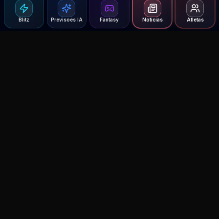
Blitz
Previsoes IA
Fantasy
Notícias
Atletas
Agent MMA
The Ultimate MMA AI Assistant
© 2026 Agent MMA. All rights reserved.
UFC AI Predictions
Versus
AI Results
MMA Lab
Blitz
UFC Reddit (English)
Glow Up
Terms and Privacy
Contact