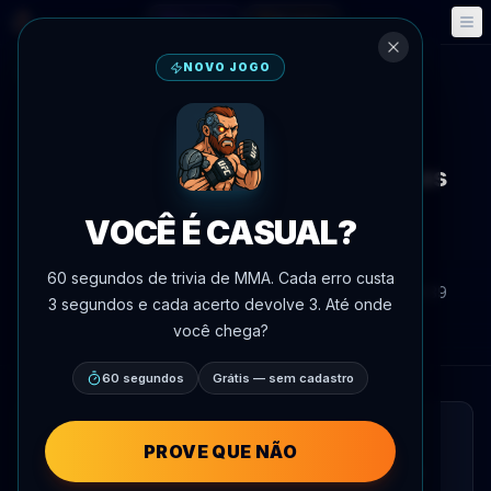
Fantasy
Eventos
🎮
📅
NOVO JOGO
Voltar às notícias
Mídia
UFC 328
Comparação de fichas técnicas
lançada para Chimaev vs.
VOCÊ É CASUAL?
Strickland no UFC 328
60 segundos de trivia de MMA. Cada erro custa
Por
Oscar Nascimento
9 de maio de 2026
, 18:39
3 segundos e cada acerto devolve 3. Até onde
AgentMMA.com
você chega?
60 segundos
Grátis — sem cadastro
LEITURA RÁPIDA
PROVE QUE NÃO
Uma comparação visual dos currículos de