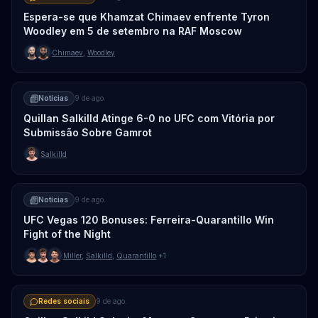
Espera-se que Khamzat Chimaev enfrente Tyron
Woodley em 5 de setembro na RAF Moscow
Chimaev
,
Woodley
Notícias
9 de ago.
Quillan Salkilld Atinge 6-0 no UFC com Vitória por
Submissão Sobre Gamrot
Salkilld
Notícias
9 de ago.
UFC Vegas 120 Bonuses: Ferreira-Quarantillo Win
Fight of the Night
Miller
,
Salkilld
,
Quarantillo
+1
Redes sociais
9 de ago.