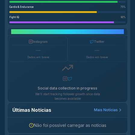
Cardio & Endurance
75
%
Fight IQ
90
%
Crescimento em Redes Sociais
Instagram
Twitter
—
—
Dados em breve
Dados em breve
Social data collection in progress
We'll start tracking follower growth once data
becomes available
Últimas Notícias
Mais Notícias
Não foi possível carregar as notícias