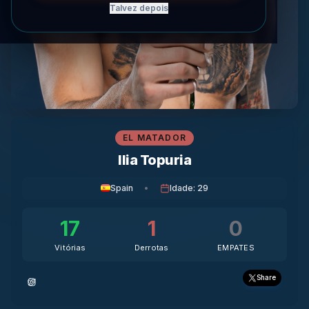
Talvez depois
EL MATADOR
Ilia Topuria
Spain
•
Idade
:
29
17
1
0
Vitórias
Derrotas
EMPATES
Share