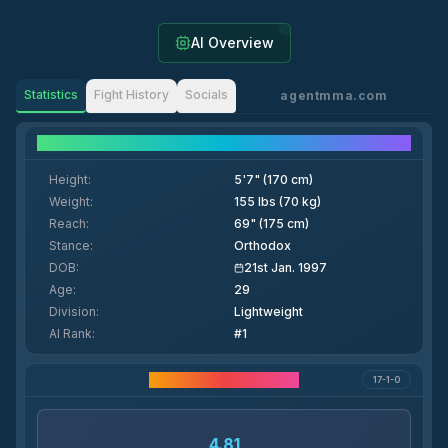
AI Overview
Statistics
Fight History
Socials
agentmma.com
Fighter Details
Height
:
5'7" (170 cm)
Weight
:
155 lbs (70 kg)
Reach
:
69" (175 cm)
Stance
:
Orthodox
DOB
:
21st Jan. 1997
Age
:
29
Division
:
Lightweight
AI Rank
:
#1
Estatísticas da Carreira
17-1-0
4.81