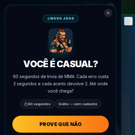
no passe mensal
—
use o código
META
NOVO JOGO
Fantasy
Eventos
🎮
📅
VOCÊ É CASUAL?
60 segundos de trivia de MMA. Cada erro custa
3 segundos e cada acerto devolve 2. Até onde
você chega?
60 segundos
Grátis — sem cadastro
PROVE QUE NÃO