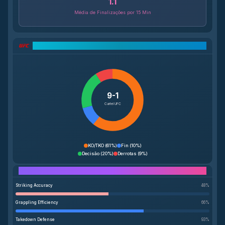
1.1
Média de Finalizações por 15 Min
Análise do Cartel UFC
9-1
Cartel UFC
KO/TKO
(
61%
)
Fin
(
10%
)
Decisão
(
20%
)
Derrotas
(
9%
)
Performance Breakdown
Striking Accuracy
48
%
Grappling Efficiency
66
%
Takedown Defense
93
%