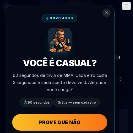
Fantasy
Eventos
🎮
📅
NOVO JOGO
Voltar às notícias
Notícias
UFC White House
A classe de O'Malley brilha
enquanto o plano cauteloso de
VOCÊ É CASUAL?
Zahabi finalmente falha
60 segundos de trivia de MMA. Cada erro custa
Por
Oscar Nascimento
15 de junho de 2026
, 3:45
3 segundos e cada acerto devolve 3. Até onde
AgentMMA.com
você chega?
60 segundos
Grátis — sem cadastro
LEITURA RÁPIDA
PROVE QUE NÃO
Ayman Zahabi entrou na luta com uma