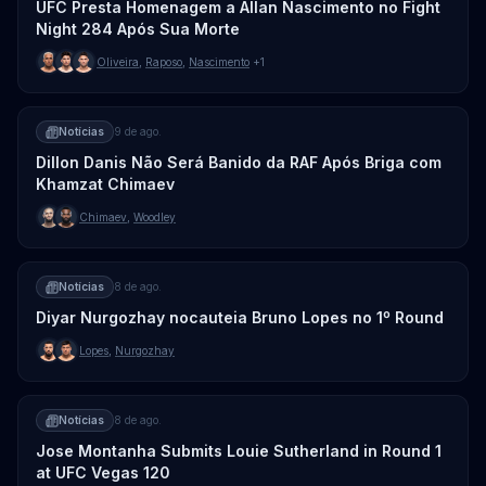
UFC Presta Homenagem a Allan Nascimento no Fight
Night 284 Após Sua Morte
Oliveira
,
Raposo
,
Nascimento
+1
Notícias
9 de ago.
Dillon Danis Não Será Banido da RAF Após Briga com
Khamzat Chimaev
Chimaev
,
Woodley
Notícias
8 de ago.
Diyar Nurgozhay nocauteia Bruno Lopes no 1º Round
Lopes
,
Nurgozhay
Notícias
8 de ago.
Jose Montanha Submits Louie Sutherland in Round 1
at UFC Vegas 120