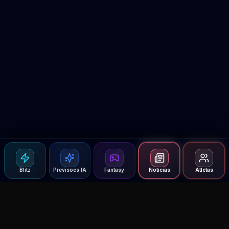
Blitz
Previsoes IA
Fantasy
Notícias
Atletas
Agent MMA
The Ultimate MMA AI Assistant