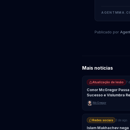
AGENTMMA.C
Publicado por
Agen
Mais notícias
Atualização de lesão
7 
Conor McGregor Passa p
Sucesso e Vislumbra Re
McGregor
Redes sociais
3 de ago.
Islam Makhachev nega 