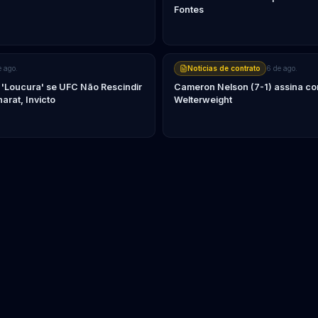
Fontes
e ago.
Notícias de contrato
6 de ago.
 'Loucura' se UFC Não Rescindir
Cameron Nelson (7-1) assina co
arat, Invicto
Welterweight