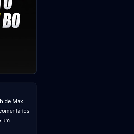
sh de Max
 comentários
e um