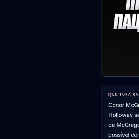
LEITURA RÁ
Conor McGre
Holloway se
de McGrego
possível co