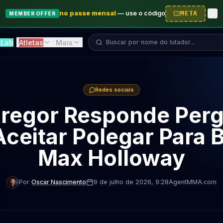
no passe mensal
—
use o código
META
MEMBER OFFER
Buscar lutador...
Lab
Atletas
Mais
Redes sociais
regor Responde Perg
ceitar Polegar Para 
Max Holloway
Por
Oscar Nascimento
9 de julho de 2026
, 9:28
AgentMMA.com