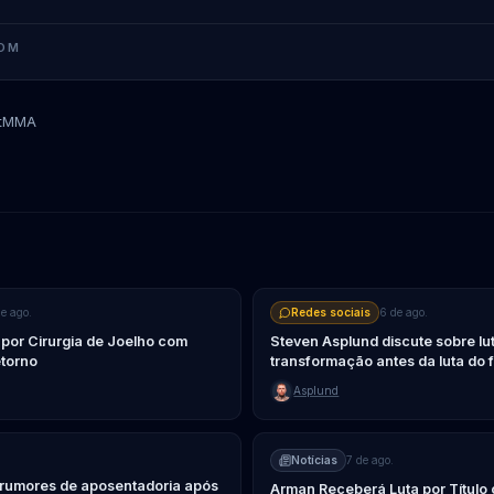
OM
tMMA
Max Holloway
Conor McGregor
de ago.
Redes sociais
6 de ago.
or Cirurgia de Joelho com
Steven Asplund discute sobre lu
torno
transformação antes da luta do
Asplund
Notícias
7 de ago.
rumores de aposentadoria após
Arman Receberá Luta por Título 