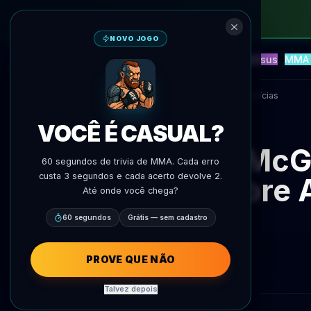
NOVO JOGO
NEW
Blitz
Eventos
Fantasy
Versus
MMA 
Previsoes IA
AgentMMA
Voltar às notícias
VOCÊ É CASUAL?
McG
60 segundos de trivia de MMA. Cada erro
custa 3 segundos e cada acerto devolve 2.
Sobre A
Até onde você chega?
60 segundos
Grátis — sem cadastro
PROVE QUE NÃO
Talvez depois