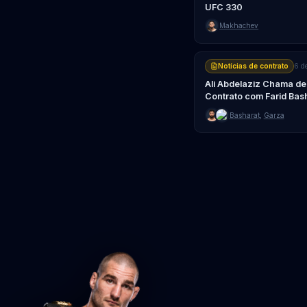
UFC 330
Makhachev
Notícias de contrato
6 d
Ali Abdelaziz Chama de
Contrato com Farid Bash
Basharat
,
Garza