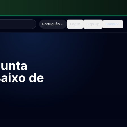
Português
Log In
Sign Up
Social
unta
Baixo de