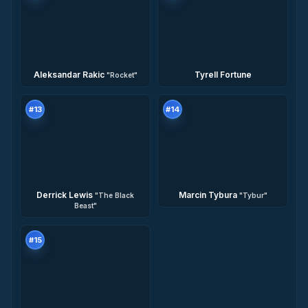
Aleksandar Rakic
Tyrell Fortune
"
Rocket
"
#
13
#
14
Derrick Lewis
Marcin Tybura
"
The Black
"
Tybur
"
Beast
"
#
15