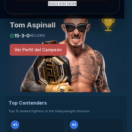
Quizá más tarde
Ver el perfil de Tom Aspinall
Campeón
HEAVYWEIGHT
Tom Aspinall
15
-
3
-
0
RÉCORD
Ver Perfil del Campeón
Top Contenders
Top 15 ranked fighters in the Heavyweight division
#
1
#
2