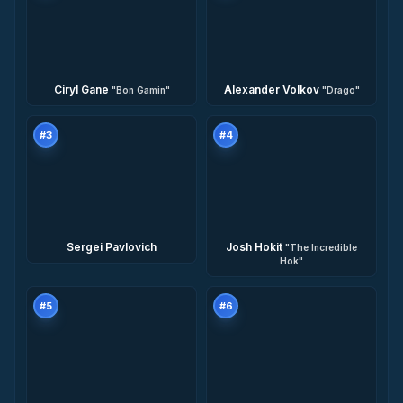
Ciryl Gane
Alexander Volkov
"
Bon Gamin
"
"
Drago
"
#
3
#
4
Sergei Pavlovich
Josh Hokit
"
The Incredible
Hok
"
#
5
#
6