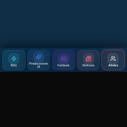
Predicciones
Blitz
Fantasía
Noticias
Atletas
IA
Agent MMA
The Ultimate MMA AI Assistant