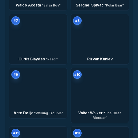
Waldo Acosta
Serghei Spivac
"
Salsa Boy
"
"
Polar Bear
"
#
7
#
8
Curtis Blaydes
Rizvan Kuniev
"
Razor
"
#
9
#
10
Ante Delija
Valter Walker
"
Walking Trouble
"
"
The Clean
Monster
"
#
11
#
11