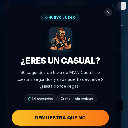
Fantasía
Eventos
🎮
📅
NUEVO JUEGO
Agent MMA
Bac
UFC Heavyweight Rankings
Our advanced AI analyzes fighter performance, statistics, and
matchups to provide the most accurate rankings in the
¿ERES UN CASUAL?
UFC/PFL.
60 segundos de trivia de MMA. Cada fallo
Estos son los rankings de poder de AgentMMA,
cuesta 3 segundos y cada acierto devuelve 2.
generados a partir de los datos y análisis de la
¿Hasta dónde llegas?
plataforma. No son los rankings oficiales de UFC.
60 segundos
Gratis — sin registro
Heavyweight
Division
P4P AI Rankings
DEMUESTRA QUE NO