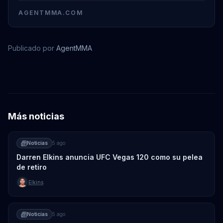
AGENTMMA.COM
Publicado por
AgentMMA
Merab Dvalishvili
Ben Askren
Belal Muhammad
Frankie Edgar
Más noticias
Noticias
5 ago
Darren Elkins anuncia UFC Vegas 120 como su pelea
de retiro
Elkins
Noticias
5 ago