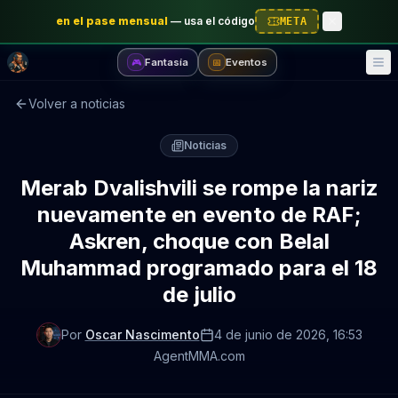
en el pase mensual
—
usa el código
META
Fantasía
Eventos
🎮
📅
Volver a noticias
Noticias
Merab Dvalishvili se rompe la nariz
nuevamente en evento de RAF;
Askren, choque con Belal
Muhammad programado para el 18
de julio
Por
Oscar Nascimento
4 de junio de 2026
, 16:53
AgentMMA.com